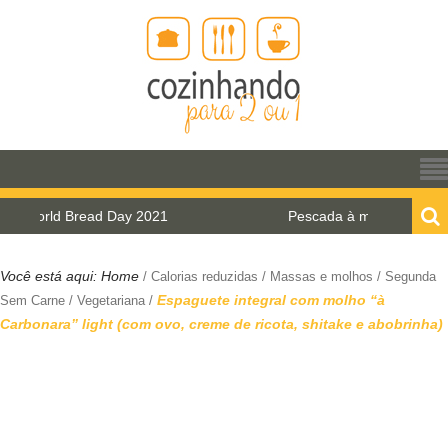
d Bread Day 2021
Pescada à milanesa com molho d
Você está aqui:
Home
/
Calorias reduzidas
/
Massas e molhos
/
Segunda
Espaguete integral com molho “à
Sem Carne
/
Vegetariana
/
Carbonara” light (com ovo, creme de ricota, shitake e abobrinha)