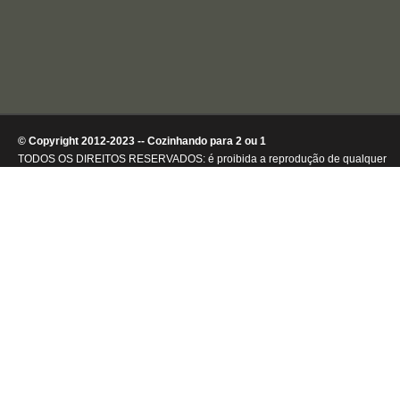
© Copyright 2012-2023 -- Cozinhando para 2 ou 1
TODOS OS DIREITOS RESERVADOS: é proibida a reprodução de qualquer
conteúdo ou de imagens, mesmo que parcialmente, sem autorização por
escrito da detentora dos direitos autorais.
.