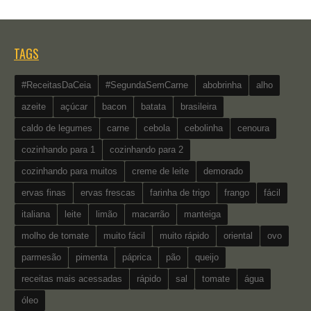
TAGS
#ReceitasDaCeia
#SegundaSemCarne
abobrinha
alho
azeite
açúcar
bacon
batata
brasileira
caldo de legumes
carne
cebola
cebolinha
cenoura
cozinhando para 1
cozinhando para 2
cozinhando para muitos
creme de leite
demorado
ervas finas
ervas frescas
farinha de trigo
frango
fácil
italiana
leite
limão
macarrão
manteiga
molho de tomate
muito fácil
muito rápido
oriental
ovo
parmesão
pimenta
páprica
pão
queijo
receitas mais acessadas
rápido
sal
tomate
água
óleo