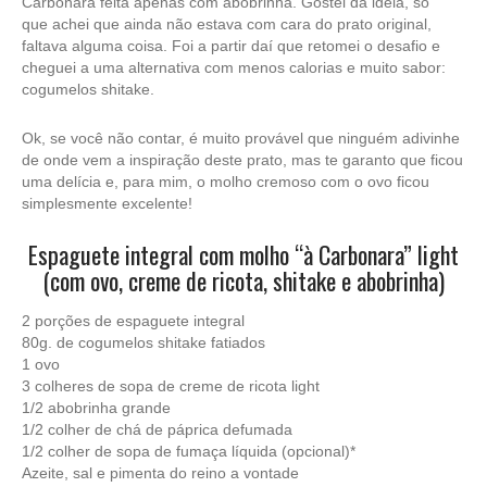
Carbonara feita apenas com abobrinha. Gostei da ideia, só
que achei que ainda não estava com cara do prato original,
faltava alguma coisa. Foi a partir daí que retomei o desafio e
cheguei a uma alternativa com menos calorias e muito sabor:
cogumelos shitake.
Ok, se você não contar, é muito provável que ninguém adivinhe
de onde vem a inspiração deste prato, mas te garanto que ficou
uma delícia e, para mim, o molho cremoso com o ovo ficou
simplesmente excelente!
Espaguete integral com molho “à Carbonara” light
(com ovo, creme de ricota, shitake e abobrinha)
2 porções de espaguete integral
80g. de cogumelos shitake fatiados
1 ovo
3 colheres de sopa de creme de ricota light
1/2 abobrinha grande
1/2 colher de chá de páprica defumada
1/2 colher de sopa de fumaça líquida (opcional)*
Azeite, sal e pimenta do reino a vontade