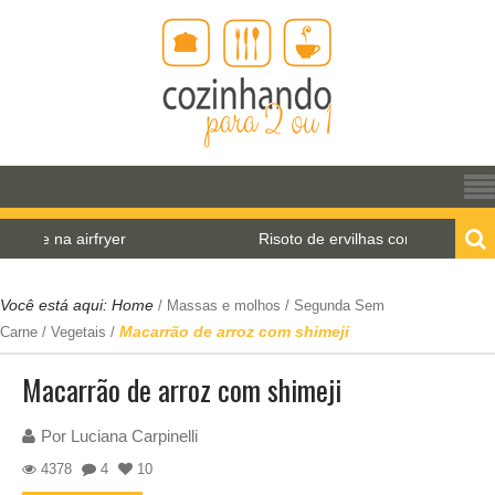
na airfryer
Risoto de ervilhas com hortelã
Você está aqui:
Home
/
Massas e molhos
/
Segunda Sem
Macarrão de arroz com shimeji
Carne
/
Vegetais
/
Macarrão de arroz com shimeji
Por
Luciana Carpinelli
4378
4
10