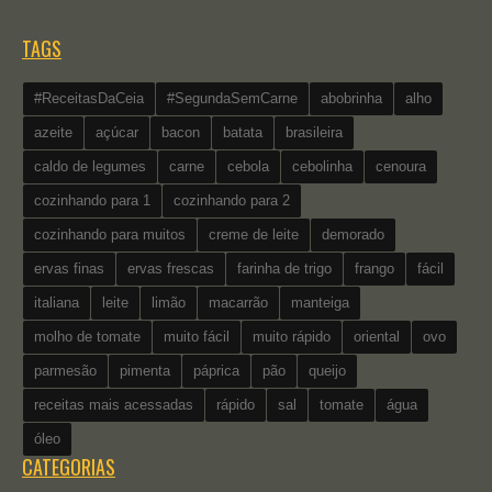
TAGS
#ReceitasDaCeia
#SegundaSemCarne
abobrinha
alho
azeite
açúcar
bacon
batata
brasileira
caldo de legumes
carne
cebola
cebolinha
cenoura
cozinhando para 1
cozinhando para 2
cozinhando para muitos
creme de leite
demorado
ervas finas
ervas frescas
farinha de trigo
frango
fácil
italiana
leite
limão
macarrão
manteiga
molho de tomate
muito fácil
muito rápido
oriental
ovo
parmesão
pimenta
páprica
pão
queijo
receitas mais acessadas
rápido
sal
tomate
água
óleo
CATEGORIAS