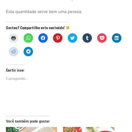
Esta quantidade serve bem uma pessoa.
Gostou? Compartilhe este conteúdo!
Clique
Clique
Clique
Clique
Clique
Clique
Clique
Clique
para
para
para
para
para
para
para
para
imprimir(abre
compartilhar
compartilhar
compartilhar
compartilhar
compartilhar
compartilhar
compar
em
no
no
no
no
no
no
no
Clique
Clique
nova
WhatsApp(abre
Facebook(abre
Pinterest(abre
Twitter(abre
Tumblr(abre
Pocket(abre
Linked
para
para
janela)
em
em
em
em
em
em
em
compartilhar
compartilhar
nova
nova
nova
nova
nova
nova
nova
no
no
janela)
janela)
janela)
janela)
janela)
janela)
janela)
Reddit(abre
Telegram(abre
em
em
Curtir isso:
nova
nova
janela)
janela)
Carregando...
Você também pode gostar