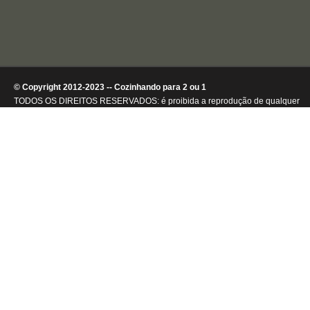
© Copyright 2012-2023 -- Cozinhando para 2 ou 1
TODOS OS DIREITOS RESERVADOS: é proibida a reprodução de qualquer
conteúdo ou de imagens, mesmo que parcialmente, sem autorização por
escrito da detentora dos direitos autorais.
.