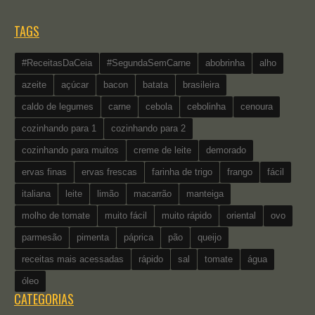
TAGS
#ReceitasDaCeia
#SegundaSemCarne
abobrinha
alho
azeite
açúcar
bacon
batata
brasileira
caldo de legumes
carne
cebola
cebolinha
cenoura
cozinhando para 1
cozinhando para 2
cozinhando para muitos
creme de leite
demorado
ervas finas
ervas frescas
farinha de trigo
frango
fácil
italiana
leite
limão
macarrão
manteiga
molho de tomate
muito fácil
muito rápido
oriental
ovo
parmesão
pimenta
páprica
pão
queijo
receitas mais acessadas
rápido
sal
tomate
água
óleo
CATEGORIAS