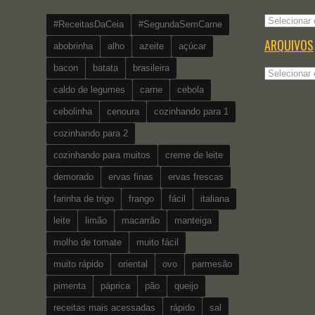
Categorias
#ReceitasDaCeia
#SegundaSemCarne
ARQUIVOS
abobrinha
alho
azeite
açúcar
bacon
batata
brasileira
Arquivos
caldo de legumes
carne
cebola
cebolinha
cenoura
cozinhando para 1
cozinhando para 2
cozinhando para muitos
creme de leite
demorado
ervas finas
ervas frescas
farinha de trigo
frango
fácil
italiana
leite
limão
macarrão
manteiga
molho de tomate
muito fácil
muito rápido
oriental
ovo
parmesão
pimenta
páprica
pão
queijo
receitas mais acessadas
rápido
sal