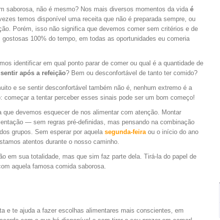
 saborosa, não é mesmo? Nos mais diversos momentos da vida
é
s vezes temos disponível uma receita que não é preparada sempre, ou
ção. Porém, isso não significa que devemos comer sem critérios e de
as gostosas 100% do tempo,
em todas as oportunidades eu comeria
imos identificar em qual ponto parar de comer ou qual é a quantidade de
entir após a refeição
? Bem ou desconfortável de tanto ter comido?
ito e se sentir desconfortável também não é, nenhum extremo é a
ho: começar a tentar perceber esses sinais pode ser um bom começo!
iva que devemos esquecer de nos alimentar com atenção. Montar
imentação — sem regras pré-definidas, mas pensando na combinação
dos grupos. Sem esperar por aquela
segunda-feira
ou o início do ano
 estamos atentos durante o nosso caminho.
 em sua totalidade, mas que sim faz parte dela. Tirá-la do papel de
ão com aquela famosa comida saborosa.
sta e te ajuda a fazer escolhas alimentares mais conscientes, em