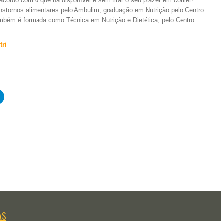
 acordo com o que há disponível e sem tirar o seu prazer em comer!
stornos alimentares pelo Ambulim, graduação em Nutrição pelo Centro
ambém é formada como Técnica em Nutrição e Dietética, pelo Centro
tri
Clique
para
rtilhar
compartilhar
no
e
t(abre
Telegram(abre
em
nova
)
janela)
AS