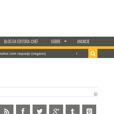
BLOG DA EDITORA-CHEF
SOBRE
ANUNCIE
com requeijú (vegano)
Como fazer batata frita crocan