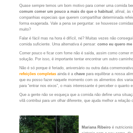
Quase sempre temos um bom motivo para comer uma comida bem
comum comer um pouco a mais do que o habitual
, afinal, à
companhias especiais que querem compartilhar determinada refei
forma exagerada. Vale a pena se perguntar: se houvesse comid
muito
?
Falar é fácil mas na hora é difícil, né? Muitas vezes não consegu
comida suficiente. Uma alternativa é pensar:
como eu quero me s
Comer pouco e ficar com fome não é saída, assim como comer mu
solução. Por isso, é importante tentar encontrar um outro camin
Não é só porque é feriado, aniversário ou outra data comemorat
refeições completas
ainda é a
chave
para equilibrar a nossa al
que eu posso fazer naquele momento com os alimentos dos varia
para “entrar nos eixos”, o mais interessante é perceber o quanto
Que a gente não se esqueça que a comida não define uma situação
vilã contribui para um olhar diferente, que ajuda melhor a relaç
.
Mariana Ribeiro
é nutricioni