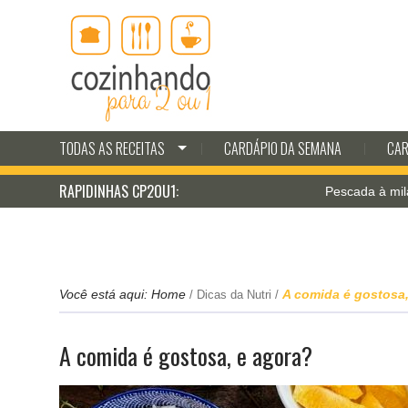
TODAS AS RECEITAS
CARDÁPIO DA SEMANA
CAR
RAPIDINHAS CP2OU1:
Pescada à milanesa
Você está aqui:
Home
A comida é gostosa,
/
Dicas da Nutri
/
A comida é gostosa, e agora?