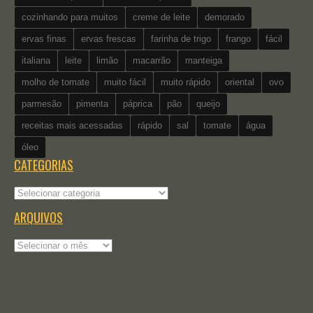
cozinhando para muitos
creme de leite
demorado
ervas finas
ervas frescas
farinha de trigo
frango
fácil
italiana
leite
limão
macarrão
manteiga
molho de tomate
muito fácil
muito rápido
oriental
ovo
parmesão
pimenta
páprica
pão
queijo
receitas mais acessadas
rápido
sal
tomate
água
óleo
CATEGORIAS
Categorias
ARQUIVOS
Arquivos