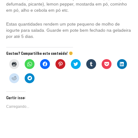
defumada, picante), lemon pepper, mostarda em pó, cominho
em pó, alho e cebola em pó etc.
Estas quantidades rendem um pote pequeno de molho de
iogurte para salada. Guarde em pote bem fechado na geladeira
por até 5 dias.
Gostou? Compartilhe este conteúdo!
Clique
Clique
Clique
Clique
Clique
Clique
Clique
Clique
para
para
para
para
para
para
para
para
imprimir(abre
compartilhar
compartilhar
compartilhar
compartilhar
compartilhar
compartilhar
compar
em
no
no
no
no
no
no
no
Clique
Clique
nova
WhatsApp(abre
Facebook(abre
Pinterest(abre
Twitter(abre
Tumblr(abre
Pocket(abre
Linked
para
para
janela)
em
em
em
em
em
em
em
compartilhar
compartilhar
nova
nova
nova
nova
nova
nova
nova
no
no
janela)
janela)
janela)
janela)
janela)
janela)
janela)
Reddit(abre
Telegram(abre
em
em
Curtir isso:
nova
nova
janela)
janela)
Carregando...