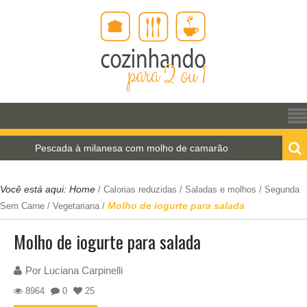
Pescada à milanesa com molho de camarão
Estrogo
Você está aqui:
Home
/
Calorias reduzidas
/
Saladas e molhos
/
Segunda
Molho de iogurte para salada
Sem Carne
/
Vegetariana
/
Molho de iogurte para salada
Por
Luciana Carpinelli
8964
0
25