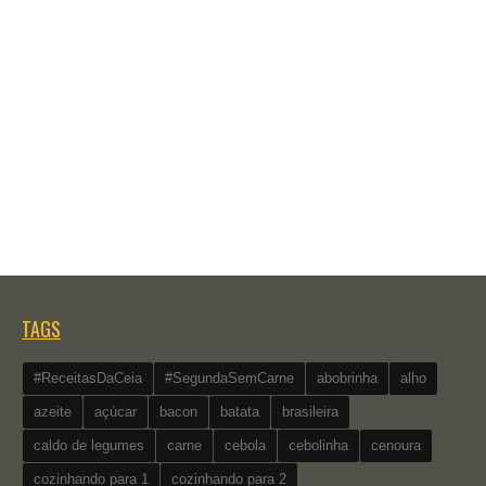
TAGS
#ReceitasDaCeia
#SegundaSemCarne
abobrinha
alho
azeite
açúcar
bacon
batata
brasileira
caldo de legumes
carne
cebola
cebolinha
cenoura
cozinhando para 1
cozinhando para 2