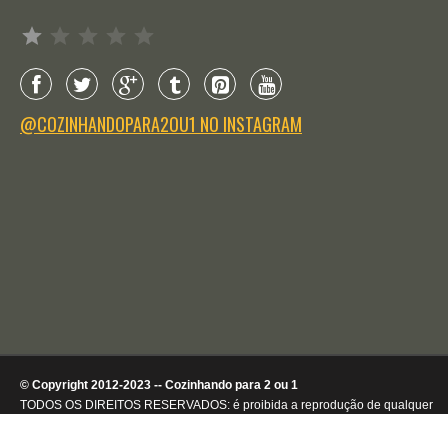
Avaliação: 1 de 5.
@COZINHANDOPARA2OU1 NO INSTAGRAM
© Copyright 2012-2023 -- Cozinhando para 2 ou 1
TODOS OS DIREITOS RESERVADOS: é proibida a reprodução de qualquer
conteúdo ou de imagens, mesmo que parcialmente, sem autorização por
escrito da detentora dos direitos autorais.