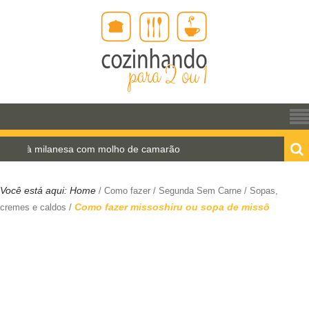
ilanesa com molho de camarão
Estrogonofe de cogu
Você está aqui:
Home
/
Como fazer
/
Segunda Sem Carne
/
Sopas,
Como fazer missoshiru ou sopa de missô
cremes e caldos
/