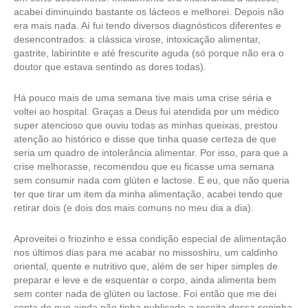
acabei diminuindo bastante os lácteos e melhorei. Depois não
era mais nada. Aí fui tendo diversos diagnósticos diferentes e
desencontrados: a clássica virose, intoxicação alimentar,
gastrite, labirintite e até frescurite aguda (só porque não era o
doutor que estava sentindo as dores todas).
Há pouco mais de uma semana tive mais uma crise séria e
voltei ao hospital. Graças a Deus fui atendida por um médico
super atencioso que ouviu todas as minhas queixas, prestou
atenção ao histórico e disse que tinha quase certeza de que
seria um quadro de intolerância alimentar. Por isso, para que a
crise melhorasse, recomendou que eu ficasse uma semana
sem consumir nada com glúten e lactose. E eu, que não queria
ter que tirar um item da minha alimentação, acabei tendo que
retirar dois (e dois dos mais comuns no meu dia a dia).
Aproveitei o friozinho e essa condição especial de alimentação
nos últimos dias para me acabar no missoshiru, um caldinho
oriental, quente e nutritivo que, além de ser hiper simples de
preparar e leve e de esquentar o corpo, ainda alimenta bem
sem conter nada de glúten ou lactose. Foi então que me dei
conta de que ainda não tinha publicado a receita dessa sopinha