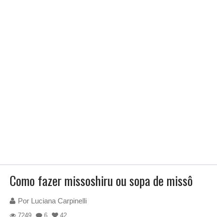
Como fazer missoshiru ou sopa de missô
Por
Luciana Carpinelli
7249
6
42