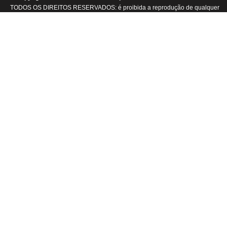
TODOS OS DIREITOS RESERVADOS: é proibida a reprodução de qualquer
conteúdo ou de imagens, mesmo que parcialmente, sem autorização por
escrito da detentora dos direitos autorais.
.