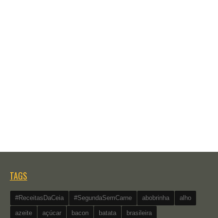
TAGS
#ReceitasDaCeia
#SegundaSemCarne
abobrinha
alho
azeite
açúcar
bacon
batata
brasileira