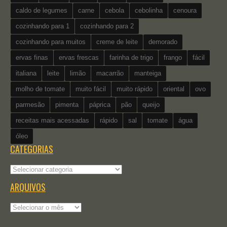
caldo de legumes
carne
cebola
cebolinha
cenoura
cozinhando para 1
cozinhando para 2
cozinhando para muitos
creme de leite
demorado
ervas finas
ervas frescas
farinha de trigo
frango
fácil
italiana
leite
limão
macarrão
manteiga
molho de tomate
muito fácil
muito rápido
oriental
ovo
parmesão
pimenta
páprica
pão
queijo
receitas mais acessadas
rápido
sal
tomate
água
óleo
CATEGORIAS
Categorias
ARQUIVOS
Arquivos