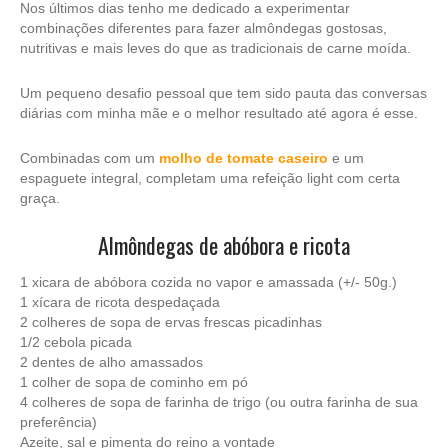
Nos últimos dias tenho me dedicado a experimentar
combinações diferentes para fazer almôndegas gostosas,
nutritivas e mais leves do que as tradicionais de carne moída.
Um pequeno desafio pessoal que tem sido pauta das conversas
diárias com minha mãe e o melhor resultado até agora é esse.
Combinadas com um
molho de tomate caseiro
e um
espaguete integral, completam uma refeição light com certa
graça.
Almôndegas de abóbora e ricota
1 xicara de abóbora cozida no vapor e amassada (+/- 50g.)
1 xícara de ricota despedaçada
2 colheres de sopa de ervas frescas picadinhas
1/2 cebola picada
2 dentes de alho amassados
1 colher de sopa de cominho em pó
4 colheres de sopa de farinha de trigo (ou outra farinha de sua
preferência)
Azeite, sal e pimenta do reino a vontade