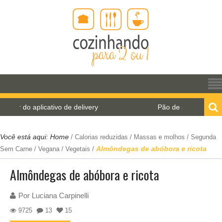
aplicativo de delivery
Pão de água para o World Br
Você está aqui:
Home
/
Calorias reduzidas
/
Massas e molhos
/
Segunda
Almôndegas de abóbora e ricota
Sem Carne
/
Vegana
/
Vegetais
/
Almôndegas de abóbora e ricota
Por
Luciana Carpinelli
9725
13
15