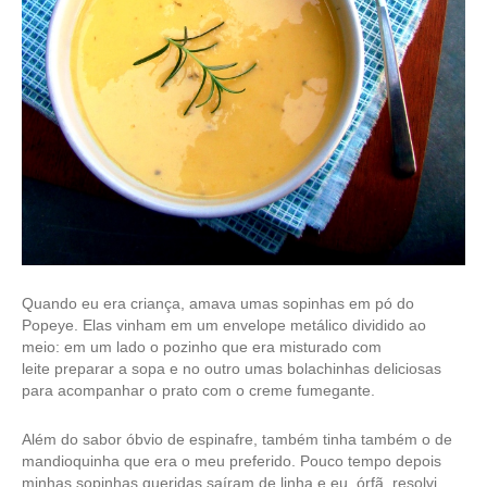
Quando eu era criança, amava umas sopinhas em pó do
Popeye. Elas vinham em um envelope metálico dividido ao
meio: em um lado o pozinho que era misturado com
leite preparar a sopa e no outro umas bolachinhas deliciosas
para acompanhar o prato com o creme fumegante.
Além do sabor óbvio de espinafre, também tinha também o de
mandioquinha que era o meu preferido. Pouco tempo depois
minhas sopinhas queridas saíram de linha e eu, órfã, resolvi