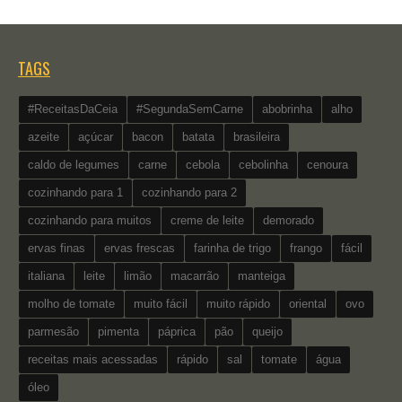
TAGS
#ReceitasDaCeia
#SegundaSemCarne
abobrinha
alho
azeite
açúcar
bacon
batata
brasileira
caldo de legumes
carne
cebola
cebolinha
cenoura
cozinhando para 1
cozinhando para 2
cozinhando para muitos
creme de leite
demorado
ervas finas
ervas frescas
farinha de trigo
frango
fácil
italiana
leite
limão
macarrão
manteiga
molho de tomate
muito fácil
muito rápido
oriental
ovo
parmesão
pimenta
páprica
pão
queijo
receitas mais acessadas
rápido
sal
tomate
água
óleo