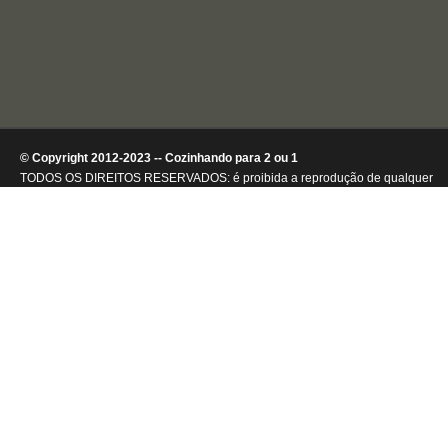
© Copyright 2012-2023 -- Cozinhando para 2 ou 1
TODOS OS DIREITOS RESERVADOS: é proibida a reprodução de qualquer
conteúdo ou de imagens, mesmo que parcialmente, sem autorização por
escrito da detentora dos direitos autorais.
.