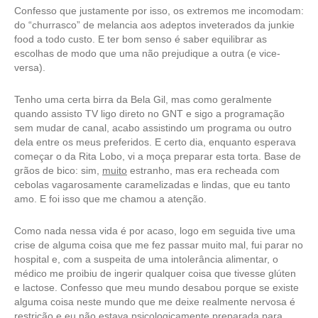
Confesso que justamente por isso, os extremos me incomodam:
do “churrasco” de melancia aos adeptos inveterados da junkie
food a todo custo. E ter bom senso é saber equilibrar as
escolhas de modo que uma não prejudique a outra (e vice-
versa).
Tenho uma certa birra da Bela Gil, mas como geralmente
quando assisto TV ligo direto no GNT e sigo a programação
sem mudar de canal, acabo assistindo um programa ou outro
dela entre os meus preferidos. E certo dia, enquanto esperava
começar o da Rita Lobo, vi a moça preparar esta torta. Base de
grãos de bico: sim,
muito
estranho, mas era recheada com
cebolas vagarosamente caramelizadas e lindas, que eu tanto
amo. E foi isso que me chamou a atenção.
Como nada nessa vida é por acaso, logo em seguida tive uma
crise de alguma coisa que me fez passar muito mal, fui parar no
hospital e, com a suspeita de uma intolerância alimentar, o
médico me proibiu de ingerir qualquer coisa que tivesse glúten
e lactose. Confesso que meu mundo desabou porque se existe
alguma coisa neste mundo que me deixe realmente nervosa é
restrição e eu não estava psicologicamente preparada para