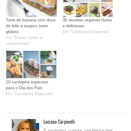
Torta de banana com doce
35 receitas veganas fáceis
de leite e suspiro (sem
e deliciosas
glúten)
Em "Cardápios Especiais"
Em "Doces, bolos e
sobremesas"
10 cardápios especiais
para o Dia dos Pais
Em "Cardápios Especiais"
Luciana Carpinelli
É aquariana, curiosa, jornalista e tem