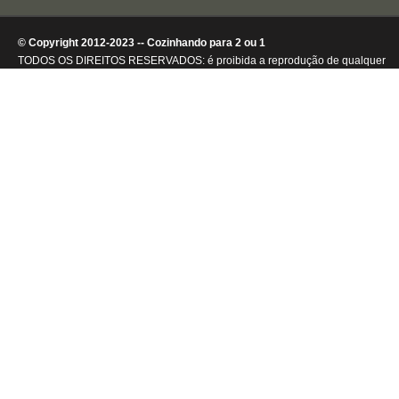
© Copyright 2012-2023 -- Cozinhando para 2 ou 1
TODOS OS DIREITOS RESERVADOS: é proibida a reprodução de qualquer
conteúdo ou de imagens, mesmo que parcialmente, sem autorização por
escrito da detentora dos direitos autorais.
.