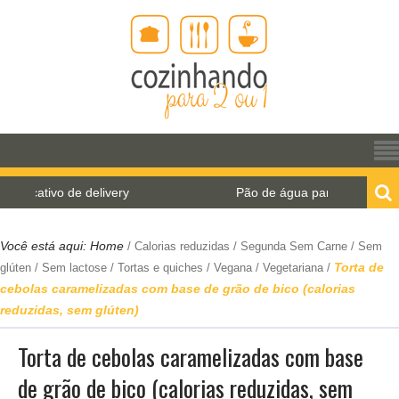
de delivery
Pão de água para o World Bread Day 20
Você está aqui:
Home
/
Calorias reduzidas
/
Segunda Sem Carne
/
Sem
Torta de
glúten
/
Sem lactose
/
Tortas e quiches
/
Vegana
/
Vegetariana
/
cebolas caramelizadas com base de grão de bico (calorias
reduzidas, sem glúten)
Torta de cebolas caramelizadas com base
de grão de bico (calorias reduzidas, sem