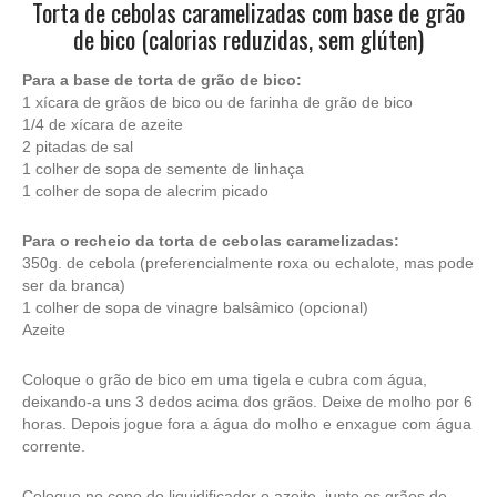
Torta de cebolas caramelizadas com base de grão
de bico (calorias reduzidas, sem glúten)
Para a base de torta de grão de bico:
1 xícara de grãos de bico ou de farinha de grão de bico
1/4 de xícara de azeite
2 pitadas de sal
1 colher de sopa de semente de linhaça
1 colher de sopa de alecrim picado
Para o recheio da torta de cebolas caramelizadas:
350g. de cebola (preferencialmente roxa ou echalote, mas pode
ser da branca)
1 colher de sopa de vinagre balsâmico (opcional)
Azeite
Coloque o grão de bico em uma tigela e cubra com água,
deixando-a uns 3 dedos acima dos grãos. Deixe de molho por 6
horas. Depois jogue fora a água do molho e enxague com água
corrente.
Coloque no copo do liquidificador o azeite, junte os grãos de