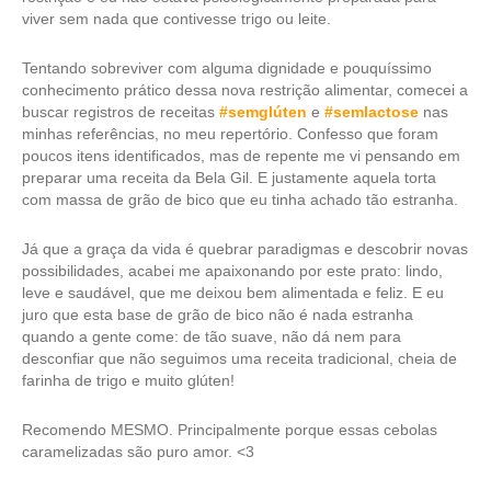
viver sem nada que contivesse trigo ou leite.
Tentando sobreviver com alguma dignidade e pouquíssimo
conhecimento prático dessa nova restrição alimentar, comecei a
buscar registros de receitas
#semglúten
e
#semlactose
nas
minhas referências, no meu repertório. Confesso que foram
poucos itens identificados, mas de repente me vi pensando em
preparar uma receita da Bela Gil. E justamente aquela torta
com massa de grão de bico que eu tinha achado tão estranha.
Já que a graça da vida é quebrar paradigmas e descobrir novas
possibilidades, acabei me apaixonando por este prato: lindo,
leve e saudável, que me deixou bem alimentada e feliz. E eu
juro que esta base de grão de bico não é nada estranha
quando a gente come: de tão suave, não dá nem para
desconfiar que não seguimos uma receita tradicional, cheia de
farinha de trigo e muito glúten!
Recomendo MESMO. Principalmente porque essas cebolas
caramelizadas são puro amor. <3