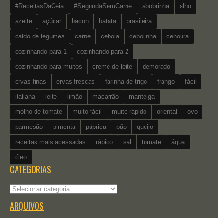
#ReceitasDaCeia
#SegundaSemCarne
abobrinha
alho
azeite
açúcar
bacon
batata
brasileira
caldo de legumes
carne
cebola
cebolinha
cenoura
cozinhando para 1
cozinhando para 2
cozinhando para muitos
creme de leite
demorado
ervas finas
ervas frescas
farinha de trigo
frango
fácil
italiana
leite
limão
macarrão
manteiga
molho de tomate
muito fácil
muito rápido
oriental
ovo
parmesão
pimenta
páprica
pão
queijo
receitas mais acessadas
rápido
sal
tomate
água
óleo
CATEGORIAS
Categorias
ARQUIVOS