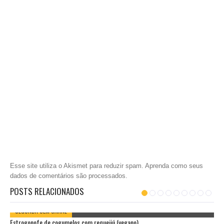
Esse site utiliza o Akismet para reduzir spam.
Aprenda como seus
dados de comentários são processados
.
POSTS RELACIONADOS
SEGUNDA SEM CARNE
Estrogonofe de cogumelos com requeijú (vegano)