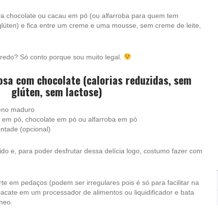
va chocolate ou cacau em pó (ou alfarroba para quem tem
 glúten) e fica entre um creme e uma mousse, sem creme de leite,
redo? Só conto porque sou muito legal.
osa com chocolate (calorias reduzidas, sem
glúten, sem lactose)
eno maduro
 em pó, chocolate em pó ou alfarroba em pó
ntade (opcional)
pido e, para poder desfrutar dessa delícia logo, costumo fazer com
rte em pedaços (podem ser irregulares pois é só para facilitar na
bacate em um processador de alimentos ou liquidificador e bata
neo.