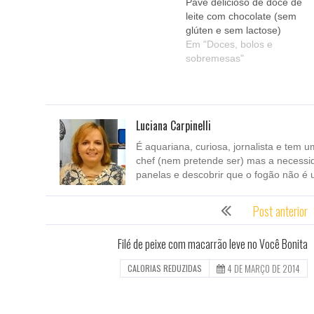
Pavê delicioso de doce de
leite com chocolate (sem
glúten e sem lactose)
Em "Doces, bolos e
sobremesas"
Luciana Carpinelli
É aquariana, curiosa, jornalista e tem u
chef (nem pretende ser) mas a necessi
panelas e descobrir que o fogão não é 
Post anterior
Filé de peixe com macarrão leve no Você Bonita
4 DE MARÇO DE 2014
CALORIAS REDUZIDAS