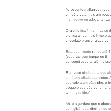
Acrescente a alfarroba (que
em pó e bata mais um pouco 
mel, agave ou adoçante. Eu
O creme fica firme, mas se d
ele fica ainda mais firme e 
chocolate branco ralado por 
Esta quantidade rende até 
(cobertas com tampa ou filme
consegui esperar além diss
E se você ainda acha que ab
um ótimo aliado das dietas.
equivale a um pãozinho, a fr
troque o seu pão por uma fat
tem muita fibra).
Ah, e a gordura que o abacat
os triglicérides, diminuindo 