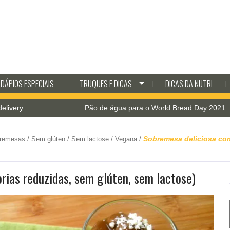
DÁPIOS ESPECIAIS
TRUQUES E DICAS
DICAS DA NUTRI
Pão de água para o World Bread Day 2021
Sobremesa deliciosa com
bremesas
/
Sem glúten
/
Sem lactose
/
Vegana
/
rias reduzidas, sem glúten, sem lactose)