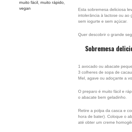
muito fácil
,
muito rápido
,
vegan
Esta sobremesa deliciosa le
intolerância à lactose ou ao
sem iogurte e sem açúcar.
Quer descobrir o grande seg
Sobremesa delici
1 avocado ou abacate pequ
3 colheres de sopa de cacau
Mel, agave ou adoçante a vo
O preparo é muito fácil e rá
o abacate bem geladinho.
Retire a polpa da casca e co
hora de bater). Coloque o a
até obter um creme homogê