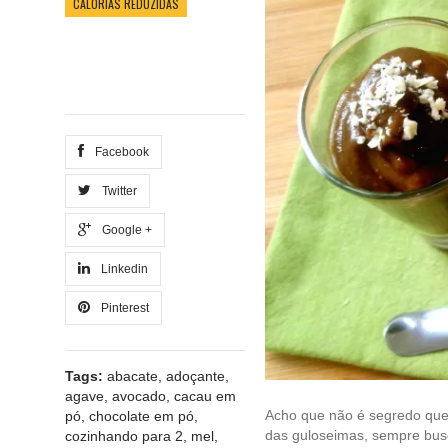
CALORIAS REDUZIDAS
Facebook
Twitter
Google +
Linkedin
Pinterest
Tags:
abacate
,
adoçante
,
agave
,
avocado
,
cacau em
Acho que não é segredo que
pó
,
chocolate em pó
,
das guloseimas, sempre bus
cozinhando para 2
,
mel
,