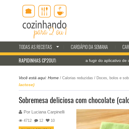
TODAS AS RECEITAS
CARDÁPIO DA SEMANA
CAR
RAPIDINHAS CP2OU1:
Jantar pá-pum: receitas para fugir do aplicativo de delivery
Você está aqui:
Home
/
Calorias reduzidas
/
Doces, bolos e so
lactose)
Sobremesa deliciosa com chocolate (calo
Por
Luciana Carpinelli
4712
12
10