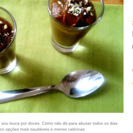
 sou louca por doces. Como não dá para abusar todos os dias
co opções mais saudáveis e menos calóricas.