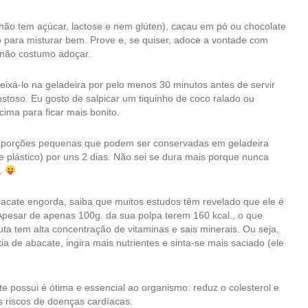
 não tem açúcar, lactose e nem glúten), cacau em pó ou chocolate
para misturar bem. Prove e, se quiser, adoce a vontade com
 não costumo adoçar.
eixá-lo na geladeira por pelo menos 30 minutos antes de servir
gostoso. Eu gosto de salpicar um tiquinho de coco ralado ou
cima para ficar mais bonito.
4 porções pequenas que podem ser conservadas em geladeira
 plástico) por uns 2 dias. Não sei se dura mais porque nunca
o.
acate engorda, saiba que muitos estudos têm revelado que ele é
 Apesar de apenas 100g. da sua polpa terem 160 kcal., o que
uta tem alta concentração de vitaminas e sais minerais. Ou seja,
ia de abacate, ingira mais nutrientes e sinta-se mais saciado (ele
e possui é ótima e essencial ao organismo: reduz o colesterol e
os riscos de doenças cardíacas.