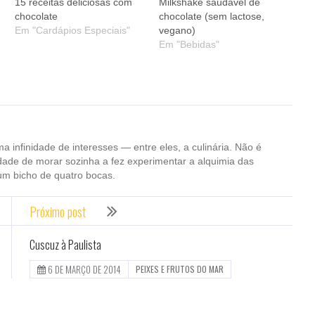
15 receitas deliciosas com
Milkshake saudável de
chocolate
chocolate (sem lactose,
Em "Cardápios Especiais"
vegano)
Em "Bebidas"
ma infinidade de interesses — entre eles, a culinária. Não é
dade de morar sozinha a fez experimentar a alquimia das
um bicho de quatro bocas.
Próximo post
Cuscuz à Paulista
6 DE MARÇO DE 2014
PEIXES E FRUTOS DO MAR