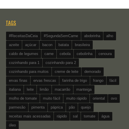
TAGS
#ReceitasDaCeia
#SegundaSemCarne
abobrinha
alho
azeite
açúcar
bacon
batata
brasileira
caldo de legumes
carne
cebola
cebolinha
cenoura
cozinhando para 1
cozinhando para 2
cozinhando para muitos
creme de leite
demorado
ervas finas
ervas frescas
farinha de trigo
frango
fácil
italiana
leite
limão
macarrão
manteiga
molho de tomate
muito fácil
muito rápido
oriental
ovo
parmesão
pimenta
páprica
pão
queijo
receitas mais acessadas
rápido
sal
tomate
água
óleo