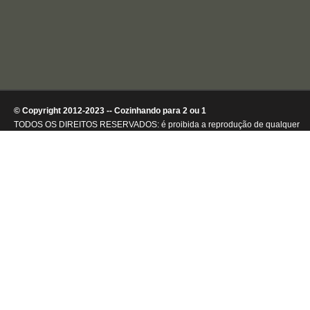
© Copyright 2012-2023 -- Cozinhando para 2 ou 1
TODOS OS DIREITOS RESERVADOS: é proibida a reprodução de qualquer
conteúdo ou de imagens, mesmo que parcialmente, sem autorização por
escrito da detentora dos direitos autorais.
.