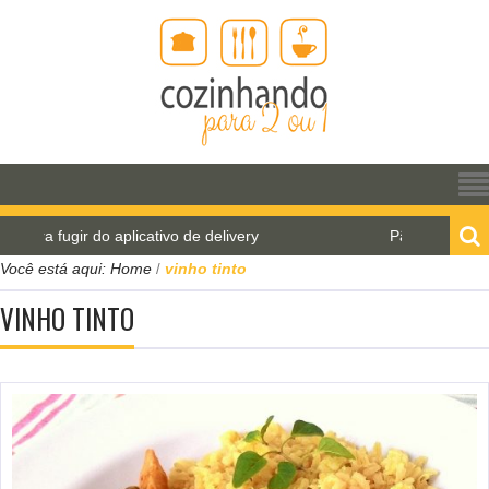
gir do aplicativo de delivery
Pão de água para o Wo
Você está aqui:
Home
vinho tinto
/
VINHO TINTO