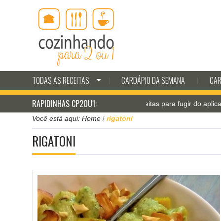
TODAS AS RECEITAS
CARDÁPIO DA SEMANA
CAR
RAPIDINHAS CP2OU1:
Jantar pá-pum: receitas para fugir do aplicativo de del
Você está aqui:
Home
rigatoni
/
RIGATONI