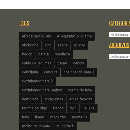
TAGS
CATEGORI
Categorias
#ReceitasDaCeia
#SegundaSemCarne
ARQUIVOS
abobrinha
alho
azeite
açúcar
bacon
batata
brasileira
Arquivos
caldo de legumes
carne
cebola
cebolinha
cenoura
cozinhando para 1
cozinhando para 2
cozinhando para muitos
creme de leite
demorado
ervas finas
ervas frescas
farinha de trigo
frango
fácil
italiana
leite
limão
macarrão
manteiga
molho de tomate
muito fácil