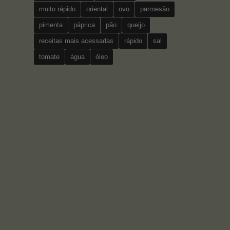
muito rápido
oriental
ovo
parmesão
pimenta
páprica
pão
queijo
receitas mais acessadas
rápido
sal
tomate
água
óleo