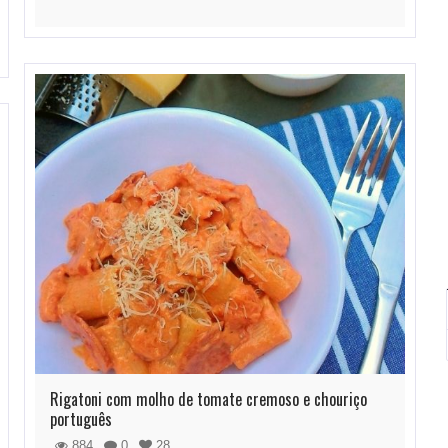
Rigatoni com molho de tomate cremoso e chouriço
português
884
0
28