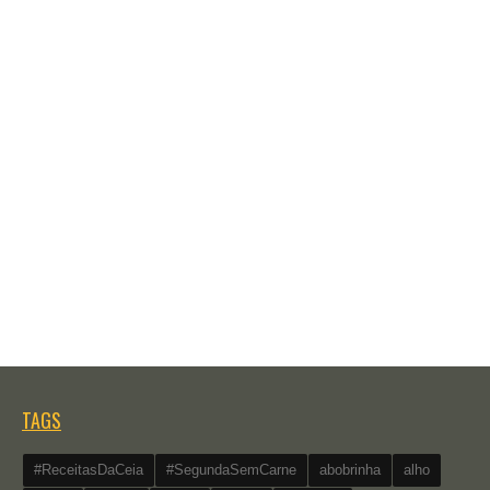
TAGS
#ReceitasDaCeia
#SegundaSemCarne
abobrinha
alho