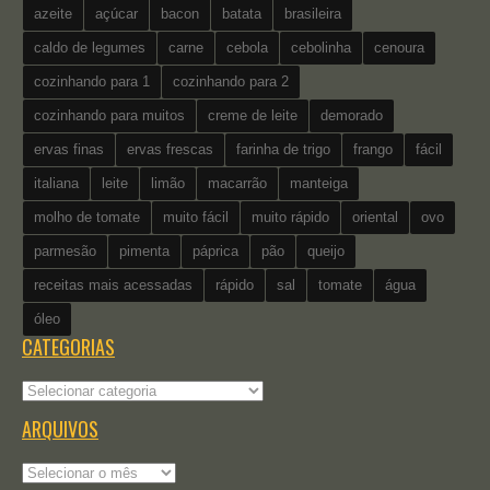
azeite
açúcar
bacon
batata
brasileira
caldo de legumes
carne
cebola
cebolinha
cenoura
cozinhando para 1
cozinhando para 2
cozinhando para muitos
creme de leite
demorado
ervas finas
ervas frescas
farinha de trigo
frango
fácil
italiana
leite
limão
macarrão
manteiga
molho de tomate
muito fácil
muito rápido
oriental
ovo
parmesão
pimenta
páprica
pão
queijo
receitas mais acessadas
rápido
sal
tomate
água
óleo
CATEGORIAS
Categorias
ARQUIVOS
Arquivos