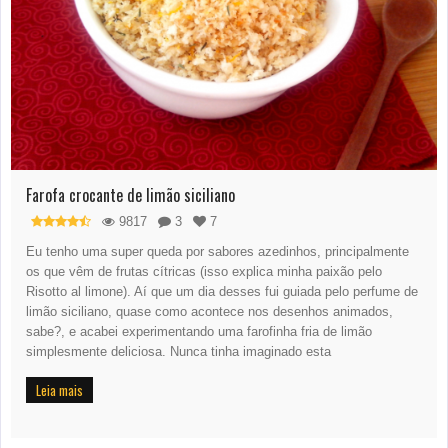
Farofa crocante de limão siciliano
9817
3
7
Eu tenho uma super queda por sabores azedinhos, principalmente
os que vêm de frutas cítricas (isso explica minha paixão pelo
Risotto al limone). Aí que um dia desses fui guiada pelo perfume de
limão siciliano, quase como acontece nos desenhos animados,
sabe?, e acabei experimentando uma farofinha fria de limão
simplesmente deliciosa. Nunca tinha imaginado esta
Leia mais