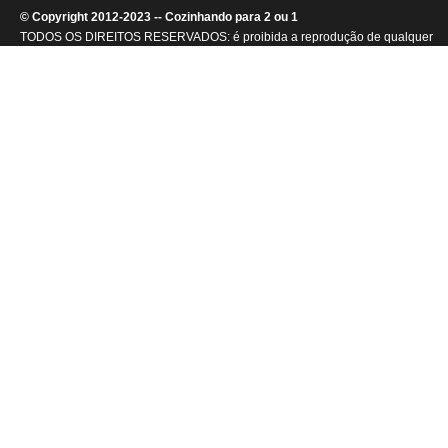
© Copyright 2012-2023 -- Cozinhando para 2 ou 1
TODOS OS DIREITOS RESERVADOS: é proibida a reprodução de qualquer
conteúdo ou de imagens, mesmo que parcialmente, sem autorização por
escrito da detentora dos direitos autorais.
.