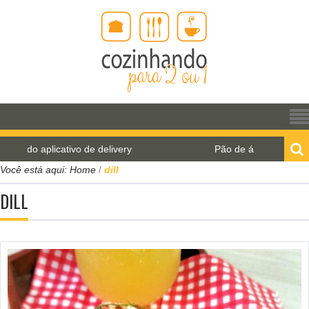
 de delivery
Pão de água para o World Bread Day 2
Você está aqui:
Home
dill
/
DILL