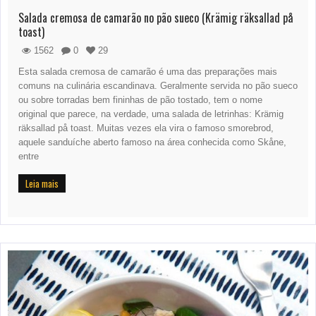
Salada cremosa de camarão no pão sueco (Krämig räksallad på
toast)
1562
0
29
Esta salada cremosa de camarão é uma das preparações mais
comuns na culinária escandinava. Geralmente servida no pão sueco
ou sobre torradas bem fininhas de pão tostado, tem o nome
original que parece, na verdade, uma salada de letrinhas: Krämig
räksallad på toast. Muitas vezes ela vira o famoso smorebrod,
aquele sanduíche aberto famoso na área conhecida como Skåne,
entre
Leia mais