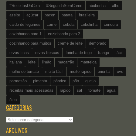
#ReceitasDaCeia
#SegundaSemCarne
abobrinha
alho
azeite
açúcar
bacon
batata
brasileira
caldo de legumes
carne
cebola
cebolinha
cenoura
cozinhando para 1
cozinhando para 2
cozinhando para muitos
creme de leite
demorado
ervas finas
ervas frescas
farinha de trigo
frango
fácil
italiana
leite
limão
macarrão
manteiga
molho de tomate
muito fácil
muito rápido
oriental
ovo
parmesão
pimenta
páprica
pão
queijo
receitas mais acessadas
rápido
sal
tomate
água
óleo
CATEGORIAS
Categorias
ARQUIVOS