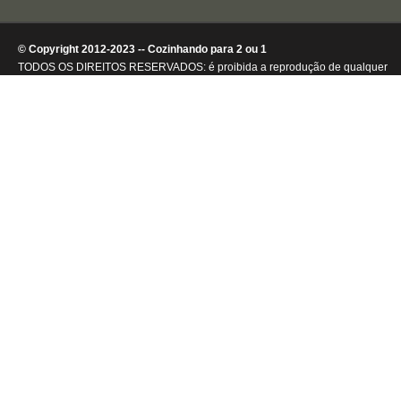
© Copyright 2012-2023 -- Cozinhando para 2 ou 1
TODOS OS DIREITOS RESERVADOS: é proibida a reprodução de qualquer
conteúdo ou de imagens, mesmo que parcialmente, sem autorização por
escrito da detentora dos direitos autorais.
.