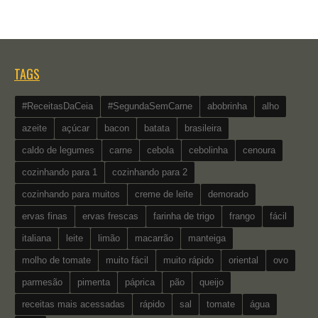
TAGS
#ReceitasDaCeia
#SegundaSemCarne
abobrinha
alho
azeite
açúcar
bacon
batata
brasileira
caldo de legumes
carne
cebola
cebolinha
cenoura
cozinhando para 1
cozinhando para 2
cozinhando para muitos
creme de leite
demorado
ervas finas
ervas frescas
farinha de trigo
frango
fácil
italiana
leite
limão
macarrão
manteiga
molho de tomate
muito fácil
muito rápido
oriental
ovo
parmesão
pimenta
páprica
pão
queijo
receitas mais acessadas
rápido
sal
tomate
água