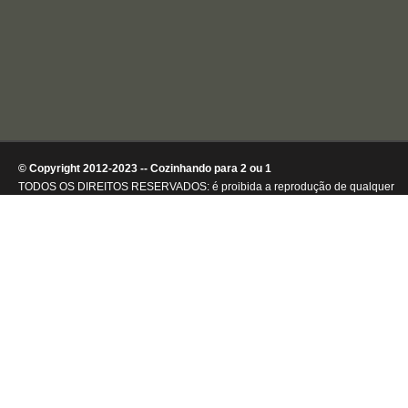
© Copyright 2012-2023 -- Cozinhando para 2 ou 1
TODOS OS DIREITOS RESERVADOS: é proibida a reprodução de qualquer
conteúdo ou de imagens, mesmo que parcialmente, sem autorização por
escrito da detentora dos direitos autorais.
.