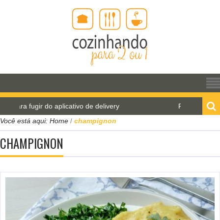
fugir do aplicativo de delivery
Pão de água para o W
Você está aqui:
Home
champignon
/
CHAMPIGNON