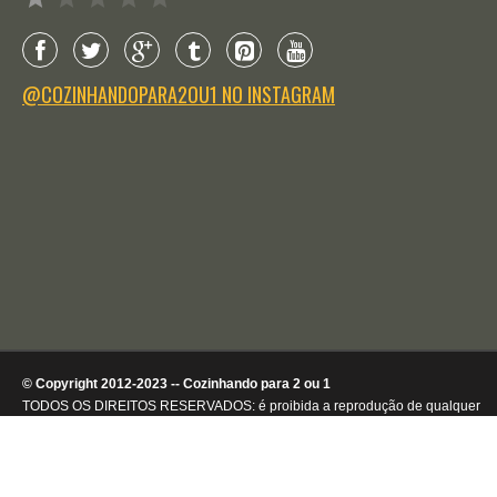
@COZINHANDOPARA2OU1 NO INSTAGRAM
© Copyright 2012-2023 -- Cozinhando para 2 ou 1
TODOS OS DIREITOS RESERVADOS: é proibida a reprodução de qualquer
conteúdo ou de imagens, mesmo que parcialmente, sem autorização por
escrito da detentora dos direitos autorais.
.