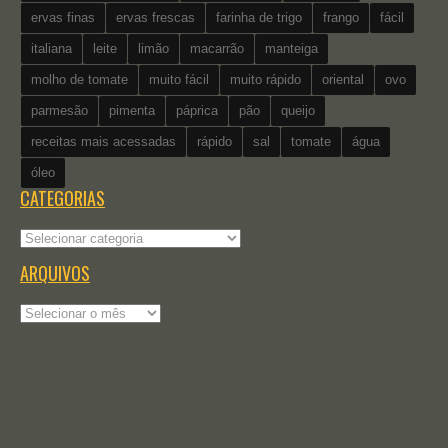
ervas finas
ervas frescas
farinha de trigo
frango
fácil
italiana
leite
limão
macarrão
manteiga
molho de tomate
muito fácil
muito rápido
oriental
ovo
parmesão
pimenta
páprica
pão
queijo
receitas mais acessadas
rápido
sal
tomate
água
óleo
CATEGORIAS
Categorias
ARQUIVOS
Arquivos