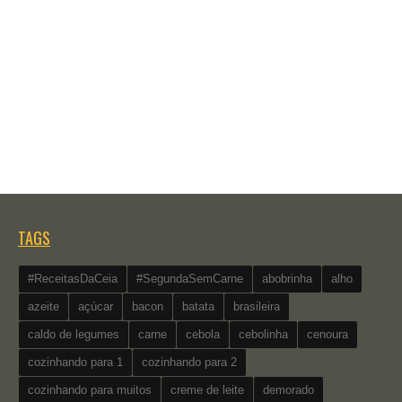
TAGS
#ReceitasDaCeia
#SegundaSemCarne
abobrinha
alho
azeite
açúcar
bacon
batata
brasileira
caldo de legumes
carne
cebola
cebolinha
cenoura
cozinhando para 1
cozinhando para 2
cozinhando para muitos
creme de leite
demorado