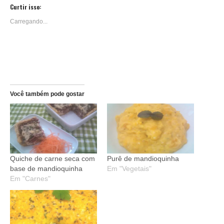
Reddit(abre
Telegram(abre
em
em
Curtir isso:
nova
nova
janela)
janela)
Carregando...
Você também pode gostar
Quiche de carne seca com
Purê de mandioquinha
base de mandioquinha
Em "Vegetais"
Em "Carnes"