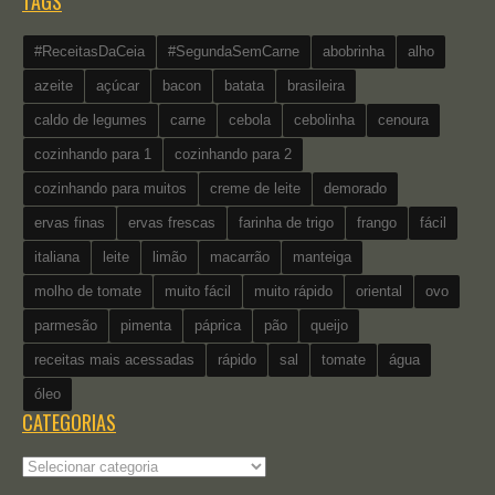
TAGS
#ReceitasDaCeia
#SegundaSemCarne
abobrinha
alho
azeite
açúcar
bacon
batata
brasileira
caldo de legumes
carne
cebola
cebolinha
cenoura
cozinhando para 1
cozinhando para 2
cozinhando para muitos
creme de leite
demorado
ervas finas
ervas frescas
farinha de trigo
frango
fácil
italiana
leite
limão
macarrão
manteiga
molho de tomate
muito fácil
muito rápido
oriental
ovo
parmesão
pimenta
páprica
pão
queijo
receitas mais acessadas
rápido
sal
tomate
água
óleo
CATEGORIAS
Categorias