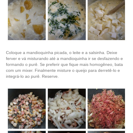
Coloque a mandioquinha picada, o leite e a salsinha. Deixe
ferver e vá misturando até a mandioquinha ir se desfazendo e
formando o purê. Se preferir que fique mais homogêneo, bata
com um mixer. Finalmente misture o queijo para derretê-lo e
integrá-lo ao purê. Reserve.