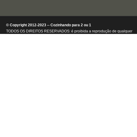
© Copyright 2012-2023 -- Cozinhando para 2 ou 1
TODOS OS DIREITOS RESERVADOS: é proibida a reprodução de qualquer
conteúdo ou de imagens, mesmo que parcialmente, sem autorização por
escrito da detentora dos direitos autorais.
.