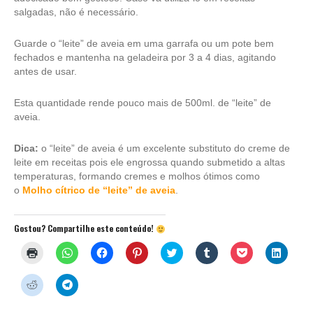
salgadas, não é necessário.
Guarde o “leite” de aveia em uma garrafa ou um pote bem
fechados e mantenha na geladeira por 3 a 4 dias, agitando
antes de usar.
Esta quantidade rende pouco mais de 500ml. de “leite” de
aveia.
Dica:
o “leite” de aveia é um excelente substituto do creme de
leite em receitas pois ele engrossa quando submetido a altas
temperaturas, formando cremes e molhos ótimos como
o
Molho cítrico de “leite” de aveia
.
Gostou? Compartilhe este conteúdo!
Clique
Clique
Clique
Clique
Clique
Clique
Clique
Clique
para
para
para
para
para
para
para
para
imprimir(abre
compartilhar
compartilhar
compartilhar
compartilhar
compartilhar
compartilhar
compar
em
no
no
no
no
no
no
no
Clique
Clique
nova
WhatsApp(abre
Facebook(abre
Pinterest(abre
Twitter(abre
Tumblr(abre
Pocket(abre
Linked
para
para
janela)
em
em
em
em
em
em
em
compartilhar
compartilhar
nova
nova
nova
nova
nova
nova
nova
no
no