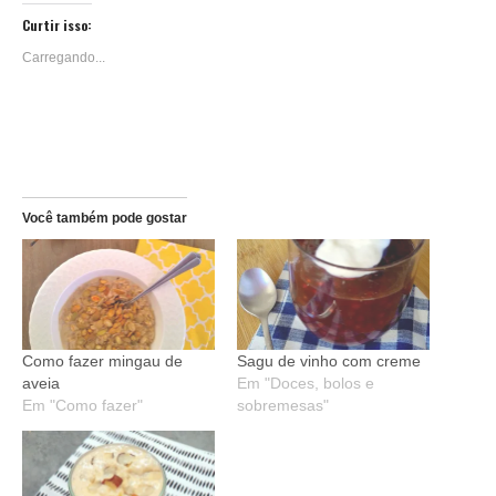
janela)
janela)
janela)
janela)
janela)
janela)
janela)
Reddit(abre
Telegram(abre
em
em
Curtir isso:
nova
nova
janela)
janela)
Carregando...
Você também pode gostar
Como fazer mingau de
Sagu de vinho com creme
aveia
Em "Doces, bolos e
Em "Como fazer"
sobremesas"