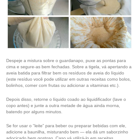
Despeje a mistura sobre o guardanapo, puxe as pontas para
cima e segure-as bem fechadas. Sobre a tigela, vá apertando a
aveia batida para filtrar bem os resíduos de aveia do líquido
(este resíduo você pode utilizar em outras receitas como bolos,
bolinhos, comer com frutas ou adicionar a vitaminas etc.).
Depois disso, retorne o líquido coado ao liquidificador (lave o
copo antes) e junte a outra metade de água ainda morna,
batendo por alguns minutos.
Se for usar o “leite” para beber ou preparar bebidas com ele,
adicione a baunilha, misturando bem — ela dá um saborzinho
adocicado bem gostoso. Caso vá utilizá-lo em receitas