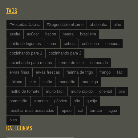
TAGS
#ReceitasDaCeia
#SegundaSemCarne
abobrinha
alho
azeite
açúcar
bacon
batata
brasileira
caldo de legumes
carne
cebola
cebolinha
cenoura
cozinhando para 1
cozinhando para 2
cozinhando para muitos
creme de leite
demorado
ervas finas
ervas frescas
farinha de trigo
frango
fácil
italiana
leite
limão
macarrão
manteiga
molho de tomate
muito fácil
muito rápido
oriental
ovo
parmesão
pimenta
páprica
pão
queijo
receitas mais acessadas
rápido
sal
tomate
água
óleo
CATEGORIAS