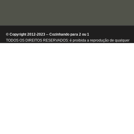
© Copyright 2012-2023 -- Cozinhando para 2 ou 1
TODOS OS DIREITOS RESERVADOS: é proibida a reprodução de qualquer
conteúdo ou de imagens, mesmo que parcialmente, sem autorização por
escrito da detentora dos direitos autorais.
.