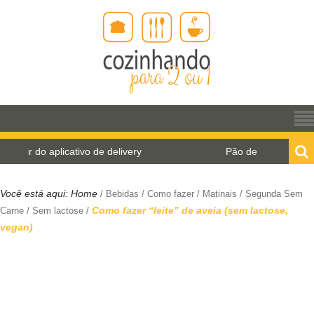
 aplicativo de delivery
Pão de água para o World B
Você está aqui:
Home
/
Bebidas
/
Como fazer
/
Matinais
/
Segunda Sem
Como fazer “leite” de aveia (sem lactose,
Carne
/
Sem lactose
/
vegan)