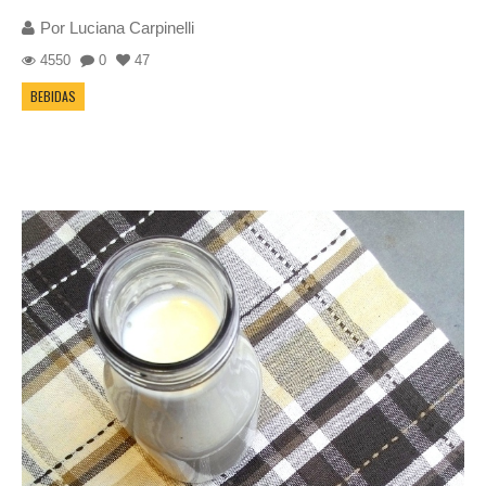
Por
Luciana Carpinelli
4550
0
47
BEBIDAS