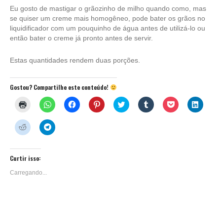
Eu gosto de mastigar o grãozinho de milho quando como, mas
se quiser um creme mais homogêneo, pode bater os grãos no
liquidificador com um pouquinho de água antes de utilizá-lo ou
então bater o creme já pronto antes de servir.
Estas quantidades rendem duas porções.
Gostou? Compartilhe este conteúdo!
Clique
Clique
Clique
Clique
Clique
Clique
Clique
Clique
para
para
para
para
para
para
para
para
imprimir(abre
compartilhar
compartilhar
compartilhar
compartilhar
compartilhar
compartilhar
compar
em
no
no
no
no
no
no
no
Clique
Clique
nova
WhatsApp(abre
Facebook(abre
Pinterest(abre
Twitter(abre
Tumblr(abre
Pocket(abre
Linked
para
para
janela)
em
em
em
em
em
em
em
compartilhar
compartilhar
nova
nova
nova
nova
nova
nova
nova
no
no
janela)
janela)
janela)
janela)
janela)
janela)
janela)
Reddit(abre
Telegram(abre
em
em
Curtir isso:
nova
nova
janela)
janela)
Carregando...