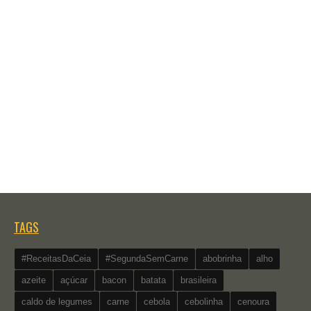
TAGS
#ReceitasDaCeia
#SegundaSemCarne
abobrinha
alho
azeite
açúcar
bacon
batata
brasileira
caldo de legumes
carne
cebola
cebolinha
cenoura