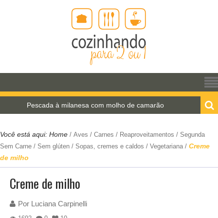
Pescada à milanesa com molho de camarão
Estrogo
Você está aqui:
Home
/
Aves
/
Carnes
/
Reaproveitamentos
/
Segunda
Creme
Sem Carne
/
Sem glúten
/
Sopas, cremes e caldos
/
Vegetariana
/
de milho
Creme de milho
Por
Luciana Carpinelli