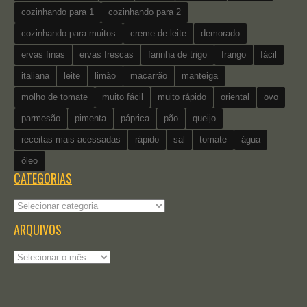
cozinhando para 1
cozinhando para 2
cozinhando para muitos
creme de leite
demorado
ervas finas
ervas frescas
farinha de trigo
frango
fácil
italiana
leite
limão
macarrão
manteiga
molho de tomate
muito fácil
muito rápido
oriental
ovo
parmesão
pimenta
páprica
pão
queijo
receitas mais acessadas
rápido
sal
tomate
água
óleo
CATEGORIAS
Categorias
ARQUIVOS
Arquivos