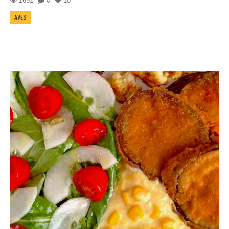
1692
0
10
AVES