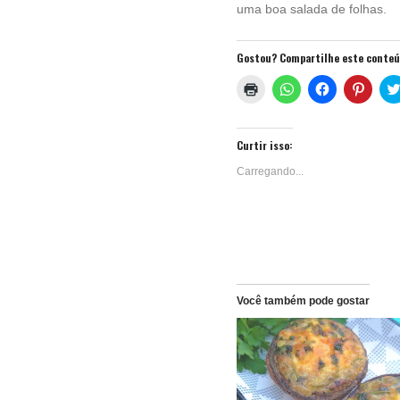
uma boa salada de folhas.
Gostou? Compartilhe este conte
Clique
Clique
Clique
Clique
para
para
para
para
imprimir(abre
compartilhar
compartilhar
compa
em
no
no
no
nova
WhatsApp(abre
Facebook(ab
Pinter
janela)
em
em
em
Curtir isso:
nova
nova
nova
janela)
janela)
janela
Carregando...
Você também pode gostar