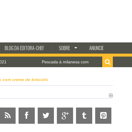
BLOG DA EDITORA-CHEF
SOBRE
ANUNCIE
Pescada à milanesa com molho de camarão
 com creme de brócolis