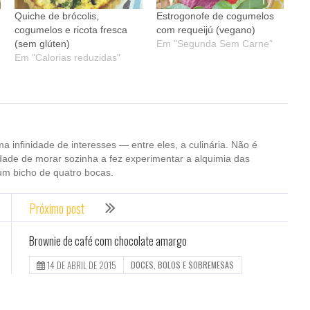
Quiche de brócolis,
Estrogonofe de cogumelos
cogumelos e ricota fresca
com requeijú (vegano)
(sem glúten)
Em "Segunda Sem Carne"
Em "Calorias reduzidas"
ma infinidade de interesses — entre eles, a culinária. Não é
dade de morar sozinha a fez experimentar a alquimia das
um bicho de quatro bocas.
Próximo post
Brownie de café com chocolate amargo
14 DE ABRIL DE 2015
DOCES, BOLOS E SOBREMESAS