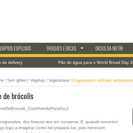
DÁPIOS ESPECIAIS
TRUQUES E DICAS
DICAS DA NUTRI
ery
Pão de água para o World Bread Day 2021
Cogumelos shitake recheados
ne
/
Sem glúten
/
Vegetais
/
Vegetariana
/
 de brócolis
cogumelos, dos frescos aos em conserva. E, quando encontro
eço logo a imaginar como irei prepará-los, pois merecem