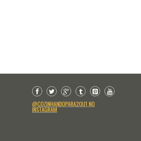
ACOMPANHAMENTOS
COMO FAZER
mo fazer cenouras caramelizadas
Como fazer crocante de queijo (tel
parmesão)
@COZINHANDOPARA2OU1 NO
INSTAGRAM