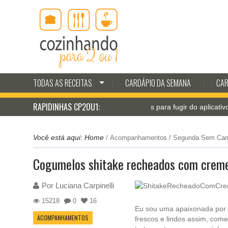
TODAS AS RECEITAS
CARDÁPIO DA SEMANA
CAR
RAPIDINHAS CP2OU1:
Jantar pá-pum: receitas para fugir do aplicativo de deliv
Você está aqui:
Home
/
Acompanhamentos
/
Segunda Sem Car
Cogumelos shitake recheados com creme
Por
Luciana Carpinelli
15218
0
16
Eu sou uma apaixonada por 
ACOMPANHAMENTOS
frescos e lindos assim, com