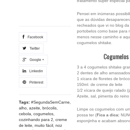
tratamento super especial p
Pensei em inúmeras possibili
que as dúvidas desaparece
recheados que vi no blog da
portobelos como base para 
menos nesse caminho e aqui 
Facebook
cogumelos shitake.
Twitter
Cogumelos 
Google +
3 a 4 cogumelos shitake gra
Linkedin
2 dentes de alho amassados
1 xícara de floretes de bróco
Pinterest
150ml. de creme de leite
1/2 xícara de queijo ralado 
Azeite, sal, pimenta do rei
Tags:
#SegundaSemCarne
,
alho
,
azeite
,
brócolis
,
Limpe os cogumelos com um p
cebola
,
cogumelos
,
possa ter (
Fica a dica:
NUNCA
cozinhando para 2
,
creme
esponjinha e acabam absorve
de leite
,
muito fácil
,
noz