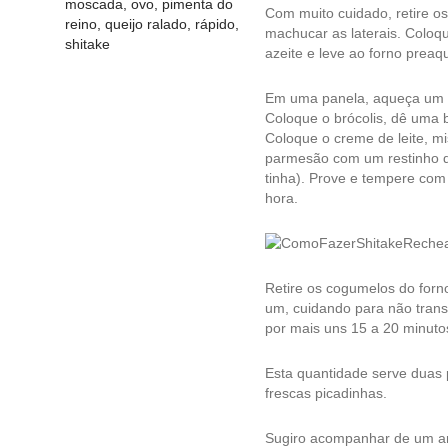
moscada
,
ovo
,
pimenta do
Com muito cuidado, retire 
reino
,
queijo ralado
,
rápido
,
machucar as laterais. Coloq
shitake
azeite e leve ao forno prea
Em uma panela, aqueça um bo
Coloque o brócolis, dê uma b
Coloque o creme de leite, mi
parmesão com um restinho 
tinha). Prove e tempere com 
hora.
Retire os cogumelos do forn
um, cuidando para não trans
por mais uns 15 a 20 minutos
Esta quantidade serve duas p
frescas picadinhas.
Sugiro acompanhar de um ar