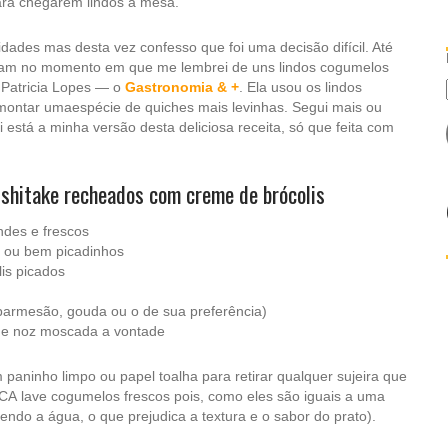
ara chegarem lindos à mesa.
dades mas desta vez confesso que foi uma decisão difícil. Até
ram no momento em que me lembrei de uns lindos cogumelos
 Patricia Lopes — o
Gastronomia & +
. Ela usou os lindos
montar umaespécie de quiches mais levinhas. Segui mais ou
está a minha versão desta deliciosa receita, só que feita com
shitake recheados com creme de brócolis
ndes e frescos
 ou bem picadinhos
lis picados
(parmesão, gouda ou o de sua preferência)
no e noz moscada a vontade
aninho limpo ou papel toalha para retirar qualquer sujeira que
 lave cogumelos frescos pois, como eles são iguais a uma
ndo a água, o que prejudica a textura e o sabor do prato).