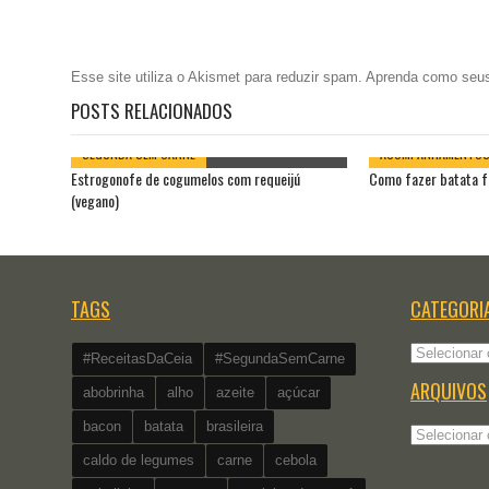
Esse site utiliza o Akismet para reduzir spam.
Aprenda como seus
POSTS RELACIONADOS
SEGUNDA SEM CARNE
ACOMPANHAMENTO
Estrogonofe de cogumelos com requeijú
Como fazer batata fr
(vegano)
TAGS
CATEGORI
Categorias
#ReceitasDaCeia
#SegundaSemCarne
ARQUIVOS
abobrinha
alho
azeite
açúcar
bacon
batata
brasileira
Arquivos
caldo de legumes
carne
cebola