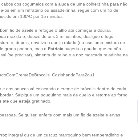
os cabos dos cogumelos com a ajuda de uma colherzinha para não
ue-os em um refratário ou assadeirinha, regue com um fio de
quecido em 180ºC por 15 minutos.
m fio de azeite e refogue o alho até começar a dourar.
oa mexida e, depois de uns 3 minutinhos, desligue o fogo.
sture e, depois, envolva o queijo ralado (eu usei uma mistura de
de grana padano, mas a
Patricia
sugeriu o gouda, que eu não
sal (se precisar), pimenta do reino e a noz moscada raladinha na
o e aos poucos vá colocando o creme de brócolis dentro de cada
bordar. Salpique um pouquinho mais de queijo e retorne ao forno
 até que esteja gratinado.
essoas. Se quiser, enfeite com mais um fio de azeite e ervas
roz integral ou de um cuscuz marroquino bem temperadinho e