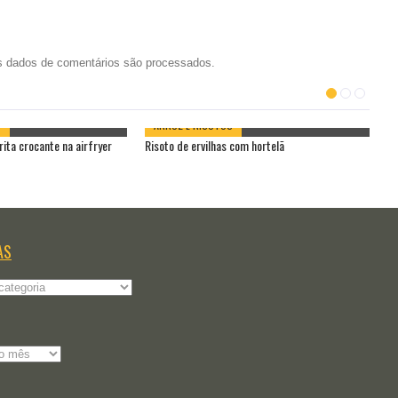
 dados de comentários são processados
.
S
ARROZ E RISOTOS
ita crocante na airfryer
Risoto de ervilhas com hortelã
Co
AS