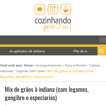
o aplicativo de delivery
Pão de água para o World B
Você está aqui:
Home
/
Acompanhamentos
/
Arroz e Risotos
/
Calorias
Mix de grãos à indiana (com
reduzidas
/
Segunda Sem Carne
/
legumes, gengibre e especiarias)
Mix de grãos à indiana (com legumes,
gengibre e especiarias)