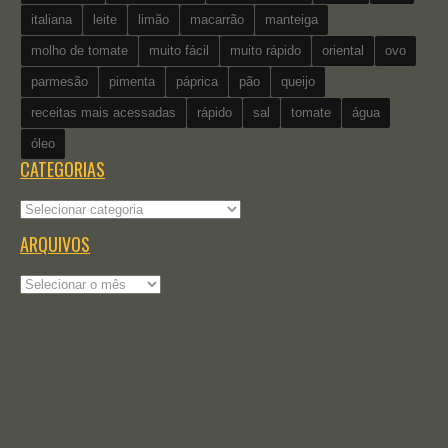
italiana
leite
limão
macarrão
manteiga
molho de tomate
muito fácil
muito rápido
oriental
ovo
parmesão
pimenta
páprica
pão
queijo
receitas mais acessadas
rápido
sal
tomate
água
óleo
CATEGORIAS
Categorias
ARQUIVOS
Arquivos