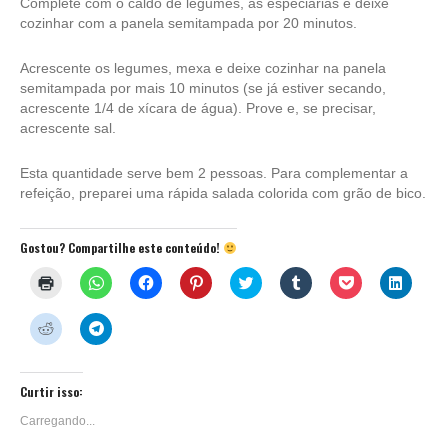
Complete com o caldo de legumes, as especiarias e deixe
cozinhar com a panela semitampada por 20 minutos.
Acrescente os legumes, mexa e deixe cozinhar na panela
semitampada por mais 10 minutos (se já estiver secando,
acrescente 1/4 de xícara de água). Prove e, se precisar,
acrescente sal.
Esta quantidade serve bem 2 pessoas. Para complementar a
refeição, preparei uma rápida salada colorida com grão de bico.
Gostou? Compartilhe este conteúdo!
Clique
Clique
Clique
Clique
Clique
Clique
Clique
Clique
para
para
para
para
para
para
para
para
imprimir(abre
compartilhar
compartilhar
compartilhar
compartilhar
compartilhar
compartilhar
compar
em
no
no
no
no
no
no
no
Clique
Clique
nova
WhatsApp(abre
Facebook(abre
Pinterest(abre
Twitter(abre
Tumblr(abre
Pocket(abre
Linked
para
para
janela)
em
em
em
em
em
em
em
compartilhar
compartilhar
nova
nova
nova
nova
nova
nova
nova
no
no
janela)
janela)
janela)
janela)
janela)
janela)
janela)
Reddit(abre
Telegram(abre
em
em
Curtir isso:
nova
nova
janela)
janela)
Carregando...