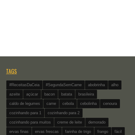
TAGS
#ReceitasDaCeia
#SegundaSemCarne
abobrinha
alho
azeite
açúcar
bacon
batata
brasileira
caldo de legumes
carne
cebola
cebolinha
cenoura
cozinhando para 1
cozinhando para 2
cozinhando para muitos
creme de leite
demorado
ervas finas
ervas frescas
farinha de trigo
frango
fácil