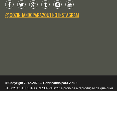
@COZINHANDOPARA2OU1 NO INSTAGRAM
© Copyright 2012-2023 -- Cozinhando para 2 ou 1
TODOS OS DIREITOS RESERVADOS: é proibida a reprodução de qualquer
conteúdo ou de imagens, mesmo que parcialmente, sem autorização por
escrito da detentora dos direitos autorais.
.