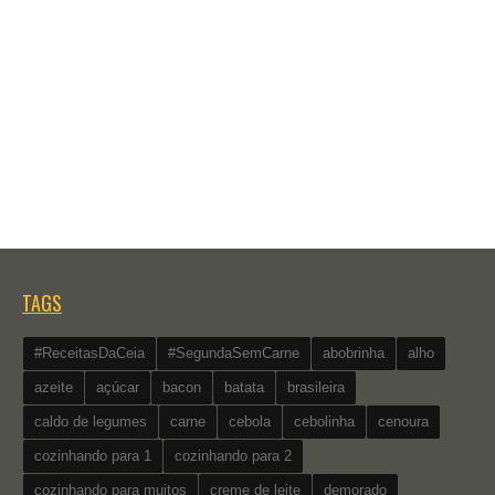
TAGS
#ReceitasDaCeia
#SegundaSemCarne
abobrinha
alho
azeite
açúcar
bacon
batata
brasileira
caldo de legumes
carne
cebola
cebolinha
cenoura
cozinhando para 1
cozinhando para 2
cozinhando para muitos
creme de leite
demorado