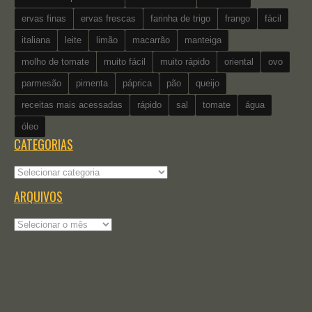
ervas finas
ervas frescas
farinha de trigo
frango
fácil
italiana
leite
limão
macarrão
manteiga
molho de tomate
muito fácil
muito rápido
oriental
ovo
parmesão
pimenta
páprica
pão
queijo
receitas mais acessadas
rápido
sal
tomate
água
óleo
CATEGORIAS
Categorias
ARQUIVOS
Arquivos