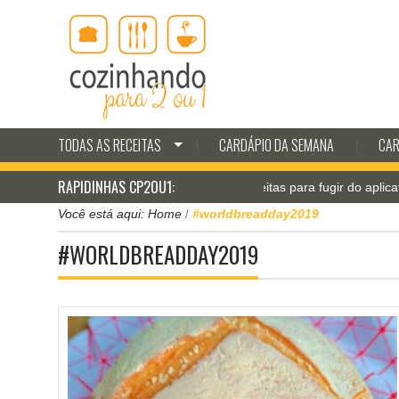
TODAS AS RECEITAS
CARDÁPIO DA SEMANA
CAR
RAPIDINHAS CP2OU1:
Jantar pá-pum: receitas para fugir do aplicativo d
Você está aqui:
Home
#worldbreadday2019
/
#WORLDBREADDAY2019