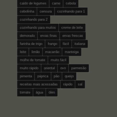
caldo de legumes
carne
cebola
cebolinha
cenoura
cozinhando para 1
cozinhando para 2
cozinhando para muitos
creme de leite
demorado
ervas finas
ervas frescas
farinha de trigo
frango
fácil
italiana
leite
limão
macarrão
manteiga
molho de tomate
muito fácil
muito rápido
oriental
ovo
parmesão
pimenta
páprica
pão
queijo
receitas mais acessadas
rápido
sal
tomate
água
óleo