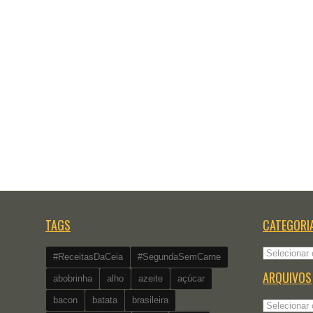
TAGS
CATEGORI
Categorias
#ReceitasDaCeia
#SegundaSemCarne
ARQUIVOS
abobrinha
alho
azeite
açúcar
bacon
batata
brasileira
Arquivos