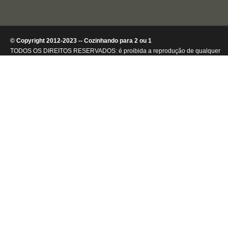
© Copyright 2012-2023 -- Cozinhando para 2 ou 1
TODOS OS DIREITOS RESERVADOS: é proibida a reprodução de qualquer
conteúdo ou de imagens, mesmo que parcialmente, sem autorização por
escrito da detentora dos direitos autorais.
.