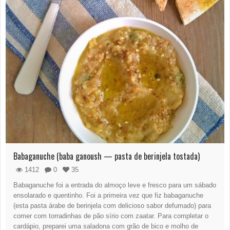
Babaganuche (baba ganoush — pasta de berinjela tostada)
1412
0
35
Babaganuche foi a entrada do almoço leve e fresco para um sábado
ensolarado e quentinho. Foi a primeira vez que fiz babaganuche
(esta pasta árabe de berinjela com delicioso sabor defumado) para
comer com torradinhas de pão sírio com zaatar. Para completar o
cardápio, preparei uma saladona com grão de bico e molho de