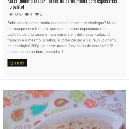
Kafta (bolinho árabe/ libanês de carne moída com especiarias
no palito)
4345
3
1
Sabe aquela carne moída que viraria simples almôndegas? Mude
um pouquinho o formato, acrescente umas especiarias e um
palitinho de churrasco e transforme-a em deliciosas kaftas. O
trabalho é o mesmo; o sabor, surpreendente; e vai revolucionar o
seu cardápio! 300g. de carne moída (bovina ou de cordeiro) 1/2
cebola ralada ou bem picadinha 1
Leia mais