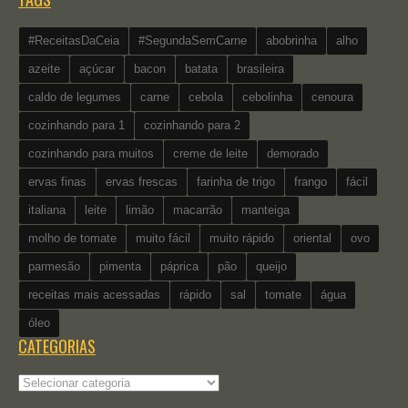
#ReceitasDaCeia
#SegundaSemCarne
abobrinha
alho
azeite
açúcar
bacon
batata
brasileira
caldo de legumes
carne
cebola
cebolinha
cenoura
cozinhando para 1
cozinhando para 2
cozinhando para muitos
creme de leite
demorado
ervas finas
ervas frescas
farinha de trigo
frango
fácil
italiana
leite
limão
macarrão
manteiga
molho de tomate
muito fácil
muito rápido
oriental
ovo
parmesão
pimenta
páprica
pão
queijo
receitas mais acessadas
rápido
sal
tomate
água
óleo
CATEGORIAS
Categorias