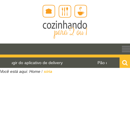
plicativo de delivery
Pão de água para o World Bre
Você está aqui:
Home
síria
/