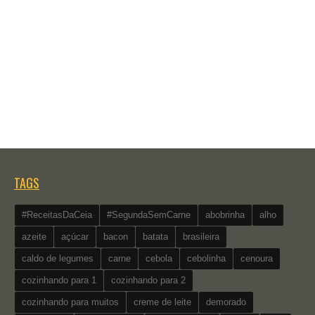
TAGS
#ReceitasDaCeia
#SegundaSemCarne
abobrinha
alho
azeite
açúcar
bacon
batata
brasileira
caldo de legumes
carne
cebola
cebolinha
cenoura
cozinhando para 1
cozinhando para 2
cozinhando para muitos
creme de leite
demorado