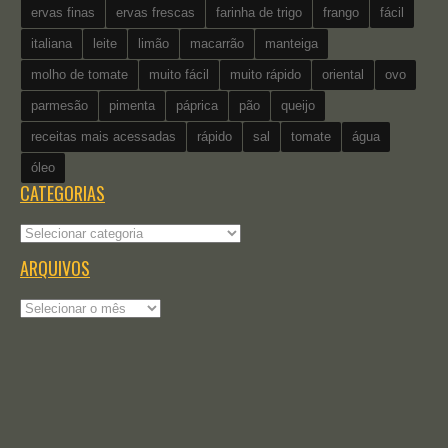
ervas finas
ervas frescas
farinha de trigo
frango
fácil
italiana
leite
limão
macarrão
manteiga
molho de tomate
muito fácil
muito rápido
oriental
ovo
parmesão
pimenta
páprica
pão
queijo
receitas mais acessadas
rápido
sal
tomate
água
óleo
CATEGORIAS
Categorias
ARQUIVOS
Arquivos