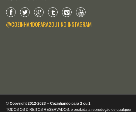
@COZINHANDOPARA2OU1 NO INSTAGRAM
© Copyright 2012-2023 -- Cozinhando para 2 ou 1
TODOS OS DIREITOS RESERVADOS: é proibida a reprodução de qualquer
conteúdo ou de imagens, mesmo que parcialmente, sem autorização por
escrito da detentora dos direitos autorais.
.