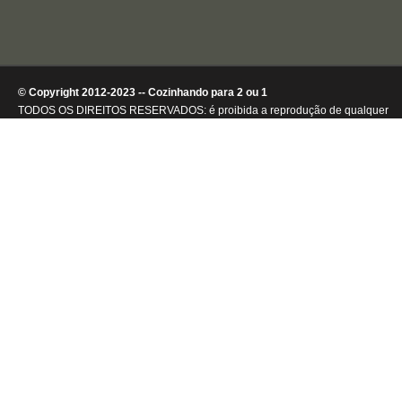
© Copyright 2012-2023 -- Cozinhando para 2 ou 1
TODOS OS DIREITOS RESERVADOS: é proibida a reprodução de qualquer
conteúdo ou de imagens, mesmo que parcialmente, sem autorização por
escrito da detentora dos direitos autorais.
.