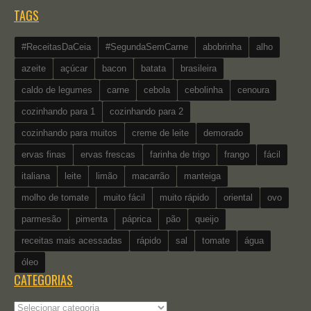
TAGS
#ReceitasDaCeia
#SegundaSemCarne
abobrinha
alho
azeite
açúcar
bacon
batata
brasileira
caldo de legumes
carne
cebola
cebolinha
cenoura
cozinhando para 1
cozinhando para 2
cozinhando para muitos
creme de leite
demorado
ervas finas
ervas frescas
farinha de trigo
frango
fácil
italiana
leite
limão
macarrão
manteiga
molho de tomate
muito fácil
muito rápido
oriental
ovo
parmesão
pimenta
páprica
pão
queijo
receitas mais acessadas
rápido
sal
tomate
água
óleo
CATEGORIAS
Categorias