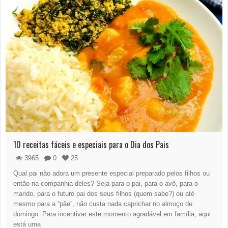
10 receitas fáceis e especiais para o Dia dos Pais
3965
0
25
Qual pai não adora um presente especial preparado pelos filhos ou
então na companhia deles? Seja para o pai, para o avô, para o
marido, para o futuro pai dos seus filhos (quem sabe?) ou até
mesmo para a “pãe”, não custa nada caprichar no almoço de
domingo. Para incentivar este momento agradável em família, aqui
está uma