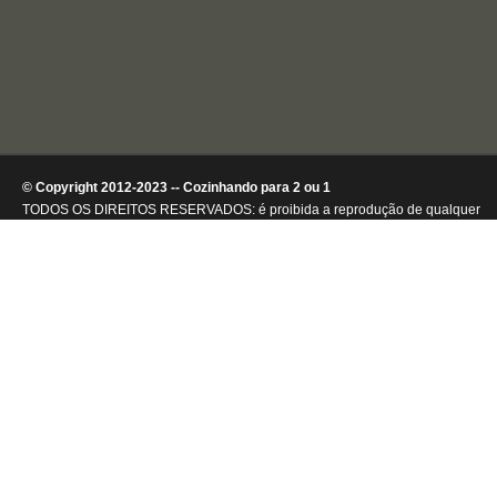
© Copyright 2012-2023 -- Cozinhando para 2 ou 1
TODOS OS DIREITOS RESERVADOS: é proibida a reprodução de qualquer
conteúdo ou de imagens, mesmo que parcialmente, sem autorização por
escrito da detentora dos direitos autorais.
.