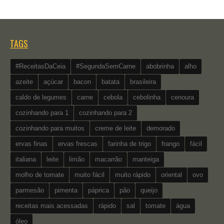
TAGS
#ReceitasDaCeia
#SegundaSemCarne
abobrinha
alho
azeite
açúcar
bacon
batata
brasileira
caldo de legumes
carne
cebola
cebolinha
cenoura
cozinhando para 1
cozinhando para 2
cozinhando para muitos
creme de leite
demorado
ervas finas
ervas frescas
farinha de trigo
frango
fácil
italiana
leite
limão
macarrão
manteiga
molho de tomate
muito fácil
muito rápido
oriental
ovo
parmesão
pimenta
páprica
pão
queijo
receitas mais acessadas
rápido
sal
tomate
água
óleo