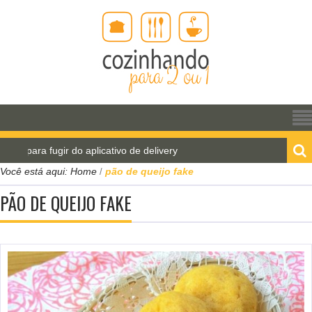
 para fugir do aplicativo de delivery
Pão de água pa
Você está aqui:
Home
pão de queijo fake
/
PÃO DE QUEIJO FAKE