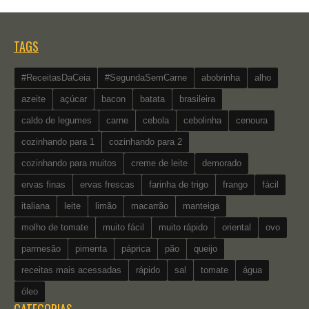
TAGS
#ReceitasDaCeia
#SegundaSemCarne
abobrinha
alho
azeite
açúcar
bacon
batata
brasileira
caldo de legumes
carne
cebola
cebolinha
cenoura
cozinhando para 1
cozinhando para 2
cozinhando para muitos
creme de leite
demorado
ervas finas
ervas frescas
farinha de trigo
frango
fácil
italiana
leite
limão
macarrão
manteiga
molho de tomate
muito fácil
muito rápido
oriental
ovo
parmesão
pimenta
páprica
pão
queijo
receitas mais acessadas
rápido
sal
tomate
água
óleo