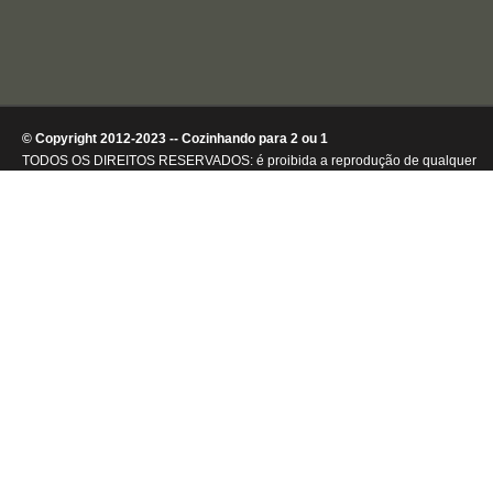
© Copyright 2012-2023 -- Cozinhando para 2 ou 1
TODOS OS DIREITOS RESERVADOS: é proibida a reprodução de qualquer
conteúdo ou de imagens, mesmo que parcialmente, sem autorização por
escrito da detentora dos direitos autorais.
.