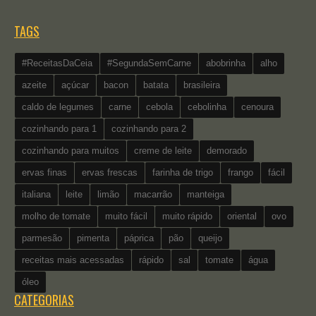
TAGS
#ReceitasDaCeia
#SegundaSemCarne
abobrinha
alho
azeite
açúcar
bacon
batata
brasileira
caldo de legumes
carne
cebola
cebolinha
cenoura
cozinhando para 1
cozinhando para 2
cozinhando para muitos
creme de leite
demorado
ervas finas
ervas frescas
farinha de trigo
frango
fácil
italiana
leite
limão
macarrão
manteiga
molho de tomate
muito fácil
muito rápido
oriental
ovo
parmesão
pimenta
páprica
pão
queijo
receitas mais acessadas
rápido
sal
tomate
água
óleo
CATEGORIAS