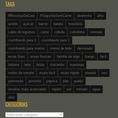
TAGS
#ReceitasDaCeia
#SegundaSemCarne
abobrinha
alho
azeite
açúcar
bacon
batata
brasileira
caldo de legumes
carne
cebola
cebolinha
cenoura
cozinhando para 1
cozinhando para 2
cozinhando para muitos
creme de leite
demorado
ervas finas
ervas frescas
farinha de trigo
frango
fácil
italiana
leite
limão
macarrão
manteiga
molho de tomate
muito fácil
muito rápido
oriental
ovo
parmesão
pimenta
páprica
pão
queijo
receitas mais acessadas
rápido
sal
tomate
água
óleo
CATEGORIAS
Categorias