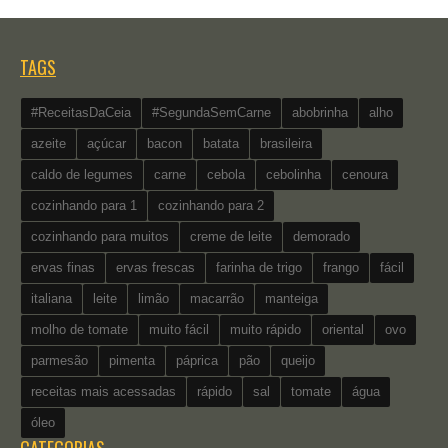
TAGS
#ReceitasDaCeia
#SegundaSemCarne
abobrinha
alho
azeite
açúcar
bacon
batata
brasileira
caldo de legumes
carne
cebola
cebolinha
cenoura
cozinhando para 1
cozinhando para 2
cozinhando para muitos
creme de leite
demorado
ervas finas
ervas frescas
farinha de trigo
frango
fácil
italiana
leite
limão
macarrão
manteiga
molho de tomate
muito fácil
muito rápido
oriental
ovo
parmesão
pimenta
páprica
pão
queijo
receitas mais acessadas
rápido
sal
tomate
água
óleo