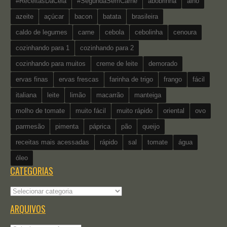
#ReceitasDaCeia
#SegundaSemCarne
abobrinha
alho
azeite
açúcar
bacon
batata
brasileira
caldo de legumes
carne
cebola
cebolinha
cenoura
cozinhando para 1
cozinhando para 2
cozinhando para muitos
creme de leite
demorado
ervas finas
ervas frescas
farinha de trigo
frango
fácil
italiana
leite
limão
macarrão
manteiga
molho de tomate
muito fácil
muito rápido
oriental
ovo
parmesão
pimenta
páprica
pão
queijo
receitas mais acessadas
rápido
sal
tomate
água
óleo
CATEGORIAS
Categorias
ARQUIVOS