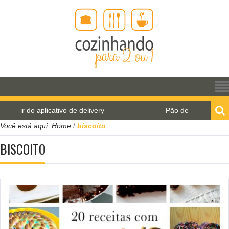
ativo de delivery
Pão de água para o World Bread D
Você está aqui:
Home
biscoito
/
BISCOITO