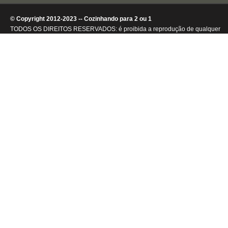
© Copyright 2012-2023 -- Cozinhando para 2 ou 1
TODOS OS DIREITOS RESERVADOS: é proibida a reprodução de qualquer
conteúdo ou de imagens, mesmo que parcialmente, sem autorização por
escrito da detentora dos direitos autorais.
.