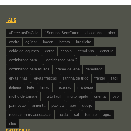
TAGS
#ReceitasDaCeia
#SegundaSemCarne
abobrinha
alho
azeite
açúcar
bacon
batata
brasileira
caldo de legumes
carne
cebola
cebolinha
cenoura
cozinhando para 1
cozinhando para 2
cozinhando para muitos
creme de leite
demorado
ervas finas
ervas frescas
farinha de trigo
frango
fácil
italiana
leite
limão
macarrão
manteiga
molho de tomate
muito fácil
muito rápido
oriental
ovo
parmesão
pimenta
páprica
pão
queijo
receitas mais acessadas
rápido
sal
tomate
água
óleo