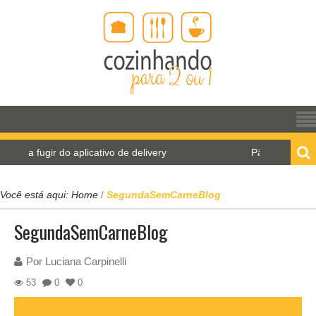
a fugir do aplicativo de delivery
Pão de água para 
Você está aqui:
Home
SegundaSemCarneBlog
/
SegundaSemCarneBlog
Por
Luciana Carpinelli
53
0
0