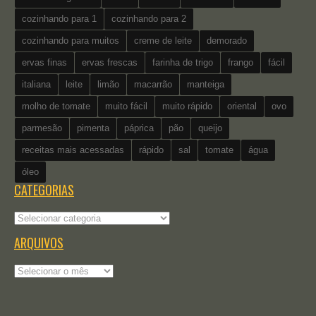
cozinhando para 1
cozinhando para 2
cozinhando para muitos
creme de leite
demorado
ervas finas
ervas frescas
farinha de trigo
frango
fácil
italiana
leite
limão
macarrão
manteiga
molho de tomate
muito fácil
muito rápido
oriental
ovo
parmesão
pimenta
páprica
pão
queijo
receitas mais acessadas
rápido
sal
tomate
água
óleo
CATEGORIAS
Categorias
ARQUIVOS
Arquivos