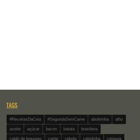
TAGS
#ReceitasDaCeia
#SegundaSemCarne
abobrinha
alho
azeite
açúcar
bacon
batata
brasileira
caldo de legumes
carne
cebola
cebolinha
cenoura