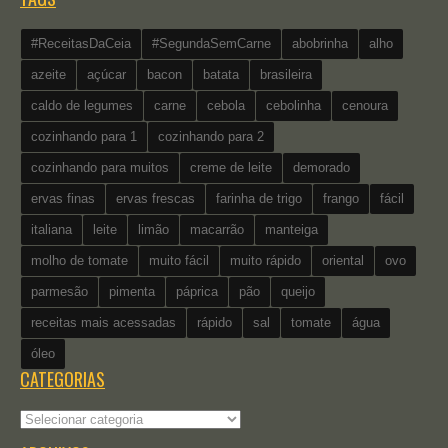
#ReceitasDaCeia
#SegundaSemCarne
abobrinha
alho
azeite
açúcar
bacon
batata
brasileira
caldo de legumes
carne
cebola
cebolinha
cenoura
cozinhando para 1
cozinhando para 2
cozinhando para muitos
creme de leite
demorado
ervas finas
ervas frescas
farinha de trigo
frango
fácil
italiana
leite
limão
macarrão
manteiga
molho de tomate
muito fácil
muito rápido
oriental
ovo
parmesão
pimenta
páprica
pão
queijo
receitas mais acessadas
rápido
sal
tomate
água
óleo
CATEGORIAS
Categorias