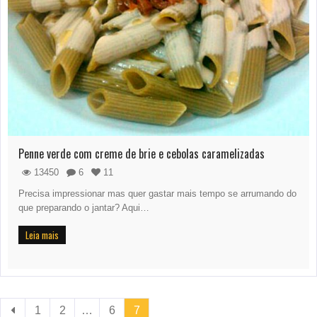
Penne verde com creme de brie e cebolas caramelizadas
13450
6
11
Precisa impressionar mas quer gastar mais tempo se arrumando do
que preparando o jantar? Aqui…
Leia mais
1
2
…
6
7