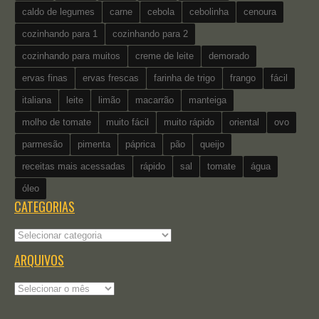
caldo de legumes
carne
cebola
cebolinha
cenoura
cozinhando para 1
cozinhando para 2
cozinhando para muitos
creme de leite
demorado
ervas finas
ervas frescas
farinha de trigo
frango
fácil
italiana
leite
limão
macarrão
manteiga
molho de tomate
muito fácil
muito rápido
oriental
ovo
parmesão
pimenta
páprica
pão
queijo
receitas mais acessadas
rápido
sal
tomate
água
óleo
CATEGORIAS
Categorias
ARQUIVOS
Arquivos