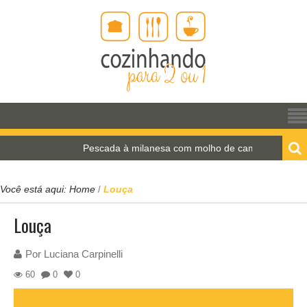
Pescada à milanesa com molho de camarão
Você está aqui:
Home
Louça
/
Louça
Por
Luciana Carpinelli
60
0
0