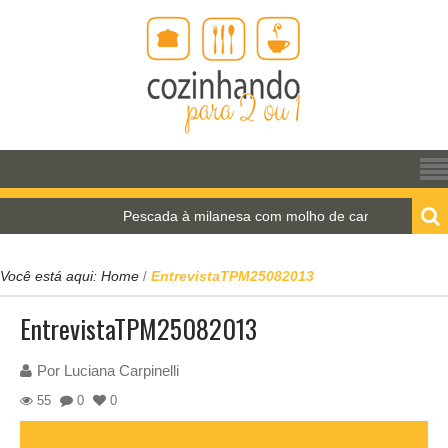
Pescada à milanesa com molho de camarão
Você está aqui:
Home
EntrevistaTPM25082013
/
EntrevistaTPM25082013
Por
Luciana Carpinelli
55
0
0