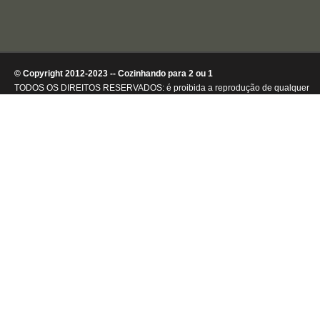
© Copyright 2012-2023 -- Cozinhando para 2 ou 1
TODOS OS DIREITOS RESERVADOS: é proibida a reprodução de qualquer
conteúdo ou de imagens, mesmo que parcialmente, sem autorização por
escrito da detentora dos direitos autorais.
.