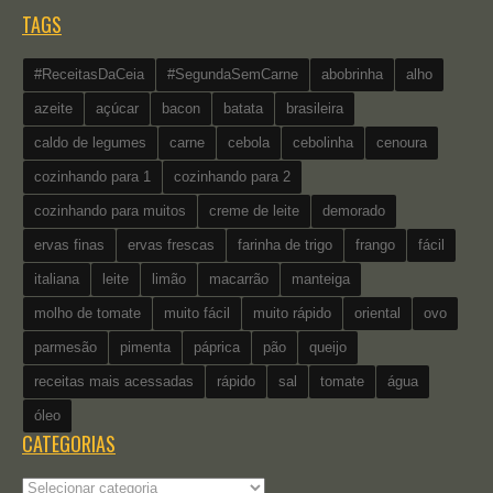
TAGS
#ReceitasDaCeia
#SegundaSemCarne
abobrinha
alho
azeite
açúcar
bacon
batata
brasileira
caldo de legumes
carne
cebola
cebolinha
cenoura
cozinhando para 1
cozinhando para 2
cozinhando para muitos
creme de leite
demorado
ervas finas
ervas frescas
farinha de trigo
frango
fácil
italiana
leite
limão
macarrão
manteiga
molho de tomate
muito fácil
muito rápido
oriental
ovo
parmesão
pimenta
páprica
pão
queijo
receitas mais acessadas
rápido
sal
tomate
água
óleo
CATEGORIAS
Categorias