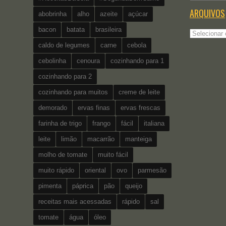
ARQUIVOS
abobrinha
alho
azeite
açúcar
bacon
batata
brasileira
Arquivos
caldo de legumes
carne
cebola
cebolinha
cenoura
cozinhando para 1
cozinhando para 2
cozinhando para muitos
creme de leite
demorado
ervas finas
ervas frescas
farinha de trigo
frango
fácil
italiana
leite
limão
macarrão
manteiga
molho de tomate
muito fácil
muito rápido
oriental
ovo
parmesão
pimenta
páprica
pão
queijo
receitas mais acessadas
rápido
sal
tomate
água
óleo