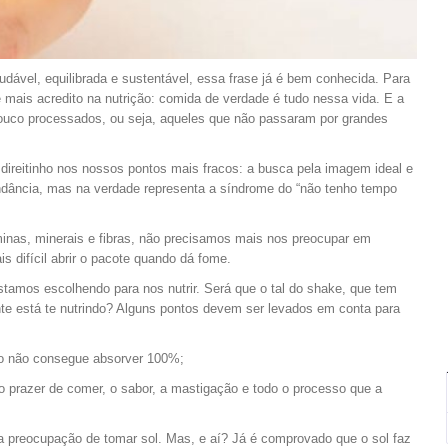
dável, equilibrada e sustentável, essa frase já é bem conhecida. Para
mais acredito na nutrição: comida de verdade é tudo nessa vida. E a
pouco processados, ou seja, aqueles que não passaram por grandes
 direitinho nos nossos pontos mais fracos: a busca pela imagem ideal e
undância, mas na verdade representa a síndrome do “não tenho tempo
inas, minerais e fibras, não precisamos mais nos preocupar em
s difícil abrir o pacote quando dá fome.
stamos escolhendo para nos nutrir. Será que o tal do shake, que tem
nte está te nutrindo? Alguns pontos devem ser levados em conta para
po não consegue absorver 100%;
 prazer de comer, o sabor, a mastigação e todo o processo que a
a preocupação de tomar sol. Mas, e aí? Já é comprovado que o sol faz