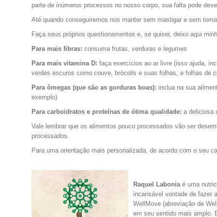
parte de inúmeros processos no nosso corpo, sua falta pode dese
Até quando conseguiremos nos manter sem mastigar e sem tomar
Faça seus próprios questionamentos e, se quiser, deixo aqui min
Para mais fibras:
consuma frutas, verduras e legumes
Para mais vitamina D:
faça exercícios ao ar livre (isso ajuda, i
verdes escuros como couve, brócolis e suas folhas, e folhas de c
Para ômegas (que são as gorduras boas):
inclua na sua aliment
exemplo)
Para carboidratos e proteínas de ótima qualidade:
a deliciosa 
Vale lembrar que os alimentos pouco processados vão ser desem
processados.
Para uma orientação mais personalizada, de acordo com o seu ca
.
Raquel Labonia
é uma n
utri
incansável vontade de fazer 
WellMove (abreviação de We
em seu sentido mais amplo. E