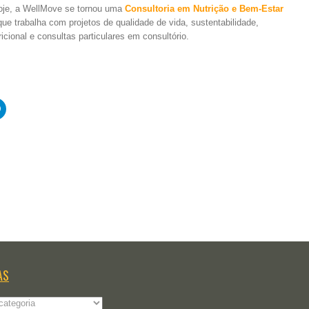
oje, a WellMove se tornou uma
Consultoria em Nutrição e Bem-Estar
que trabalha com projetos de qualidade de vida, sustentabilidade,
cional e consultas particulares em consultório.
Clique
para
rtilhar
compartilhar
no
e
t(abre
Telegram(abre
em
nova
)
janela)
AS