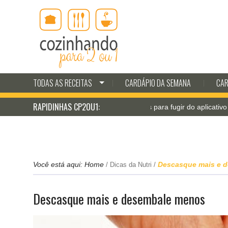
TODAS AS RECEITAS
CARDÁPIO DA SEMANA
CAR
RAPIDINHAS CP2OU1:
Jantar pá-pum: receitas para fugir do aplicativo de deliv
Você está aqui:
Home
Descasque mais e 
/
Dicas da Nutri
/
Descasque mais e desembale menos