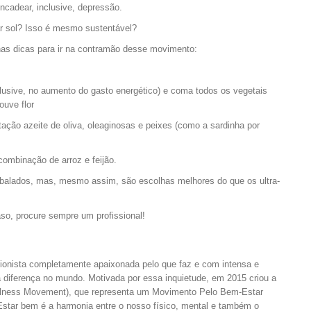
ncadear, inclusive, depressão.
 sol? Isso é mesmo sustentável?
has dicas para ir na contramão desse movimento:
nclusive, no aumento do gasto energético) e coma todos os vegetais
ouve flor
ação azeite de oliva, oleaginosas e peixes (como a sardinha por
combinação de arroz e feijão.
balados, mas, mesmo assim, são escolhas melhores do que os ultra-
so, procure sempre um profissional!
cionista completamente apaixonada pelo que faz e com intensa e
a diferença no mundo.
Motivada por essa inquietude, em 2015 criou a
llness Movement), que representa um Movimento Pelo Bem-Estar
star bem é a harmonia entre o nosso físico, mental e também o