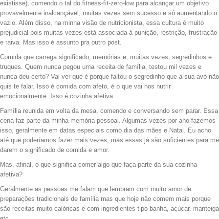
existisse), comendo o tal do fitness-fit-zero-low para alcançar um objetivo
provavelmente inalcançável, muitas vezes sem sucesso e só aumentando o
vazio. Além disso, na minha visão de nutricionista, essa cultura é muito
prejudicial pois muitas vezes está associada à punição, restrição, frustração
e raiva. Mas isso é assunto pra outro post.
Comida que carrega significado, memórias e, muitas vezes, segredinhos e
truques. Quem nunca pegou uma receita de família, testou mil vezes e
nunca deu certo? Vai ver que é porque faltou o segredinho que a sua avó não
quis te falar. Isso é comida com afeto, é o que vai nos nutrir
emocionalmente. Isso é cozinha afetiva.
Família reunida em volta da mesa, comendo e conversando sem parar. Essa
cena faz parte da minha memória pessoal. Algumas vezes por ano fazemos
isso, geralmente em datas especiais como dia das mães e Natal. Eu acho
até que poderíamos fazer mais vezes, mas essas já são suficientes para me
darem o significado de comida e amor.
Mas, afinal, o que significa comer algo que faça parte da sua cozinha
afetiva?
Geralmente as pessoas me falam que lembram com muito amor de
preparações tradicionais de família mas que hoje não comem mais porque
são receitas muito calóricas e com ingredientes tipo banha, açúcar, manteiga
etc.