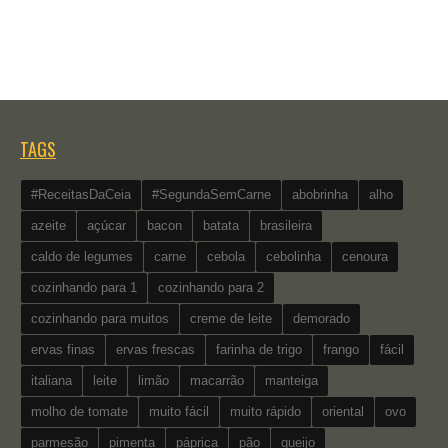
TAGS
#ReceitasDaCeia
#SegundaSemCarne
abobrinha
alho
azeite
açúcar
bacon
batata
brasileira
caldo de legumes
carne
cebola
cebolinha
cenoura
cozinhando para 1
cozinhando para 2
cozinhando para muitos
creme de leite
demorado
ervas finas
ervas frescas
farinha de trigo
frango
fácil
italiana
leite
limão
macarrão
manteiga
molho de tomate
muito fácil
muito rápido
oriental
ovo
parmesão
pimenta
páprica
pão
queijo