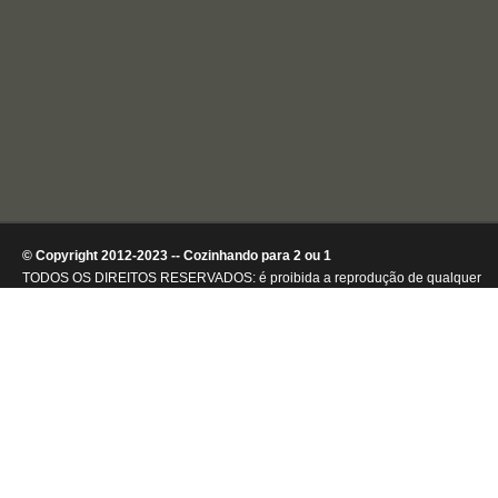
© Copyright 2012-2023 -- Cozinhando para 2 ou 1
TODOS OS DIREITOS RESERVADOS: é proibida a reprodução de qualquer
conteúdo ou de imagens, mesmo que parcialmente, sem autorização por
escrito da detentora dos direitos autorais.
.