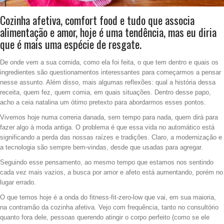
Cozinha afetiva, comfort food e tudo que associa
alimentação e amor, hoje é uma tendência, mas eu diria
que é mais uma espécie de resgate.
De onde vem a sua comida, como ela foi feita, o que tem dentro e quais os
ingredientes são questionamentos interessantes para começarmos a pensar
nesse assunto. Além disso, mais algumas reflexões: qual a história dessa
receita, quem fez, quem comia, em quais situações. Dentro desse papo,
acho a ceia natalina um ótimo pretexto para abordarmos esses pontos.
Vivemos hoje numa correria danada, sem tempo para nada, quem dirá para
fazer algo à moda antiga. O problema é que essa vida no automático está
significando a perda das nossas raízes e tradições. Claro, a modernização e
a tecnologia são sempre bem-vindas, desde que usadas para agregar.
Seguindo esse pensamento, ao mesmo tempo que estamos nos sentindo
cada vez mais vazios, a busca por amor e afeto está aumentando, porém no
lugar errado.
O que temos hoje é a onda do fitness-fit-zero-low que vai, em sua maioria,
na contramão da cozinha afetiva. Vejo com frequência, tanto no consultório
quanto fora dele, pessoas querendo atingir o corpo perfeito (como se ele