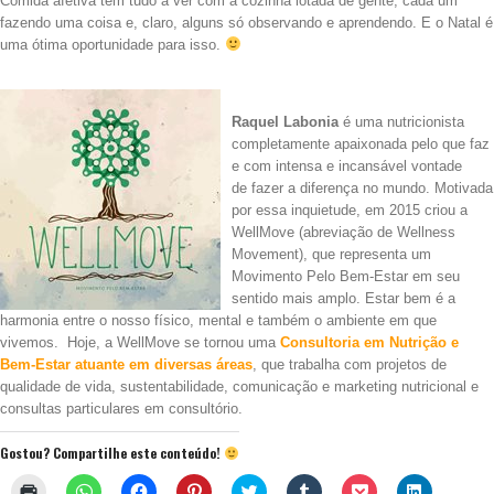
Comida afetiva tem tudo a ver com a cozinha lotada de gente, cada um
fazendo uma coisa e, claro, alguns só observando e aprendendo. E o Natal é
uma ótima oportunidade para isso.
.
Raquel Labonia
é uma n
utricionista
completamente apaixonada pelo que faz
e com intensa e incansável vontade
de fazer a diferença no mundo.
Motivada
por essa inquietude, em 2015 criou a
WellMove (abreviação de Wellness
Movement), que representa um
Movimento Pelo Bem-Estar em seu
sentido mais amplo. Estar bem é a
harmonia entre o nosso físico, mental e também o ambiente em que
vivemos. Hoje, a WellMove se tornou uma
Consultoria em Nutrição e
Bem-Estar atuante em diversas áreas
, que trabalha com projetos de
qualidade de vida, sustentabilidade, comunicação e marketing nutricional e
consultas particulares em consultório.
Gostou? Compartilhe este conteúdo!
Clique
Clique
Clique
Clique
Clique
Clique
Clique
Clique