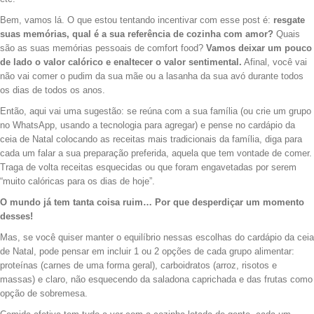
Bem, vamos lá. O que estou tentando incentivar com esse post é:
resgate
suas memórias, qual é a sua referência de cozinha com amor?
Quais
são as suas memórias pessoais de comfort food?
Vamos deixar um pouco
de lado o valor calórico e enaltecer o valor sentimental.
Afinal, você vai
não vai comer o pudim da sua mãe ou a lasanha da sua avó durante todos
os dias de todos os anos.
Então, aqui vai uma sugestão: se reúna com a sua família (ou crie um grupo
no WhatsApp, usando a tecnologia para agregar) e pense no cardápio da
ceia de Natal colocando as receitas mais tradicionais da família, diga para
cada um falar a sua preparação preferida, aquela que tem vontade de comer.
Traga de volta receitas esquecidas ou que foram engavetadas por serem
“muito calóricas para os dias de hoje”.
O mundo já tem tanta coisa ruim… Por que desperdiçar um momento
desses!
Mas, se você quiser manter o equilíbrio nessas escolhas do cardápio da ceia
de Natal, pode pensar em incluir 1 ou 2 opções de cada grupo alimentar:
proteínas (carnes de uma forma geral), carboidratos (arroz, risotos e
massas) e claro, não esquecendo da saladona caprichada e das frutas como
opção de sobremesa.