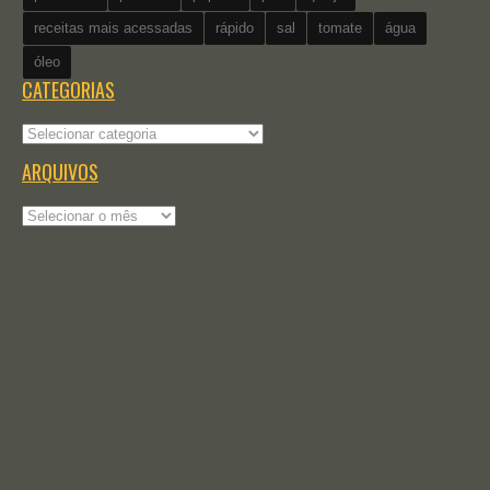
receitas mais acessadas
rápido
sal
tomate
água
óleo
CATEGORIAS
Categorias
ARQUIVOS
Arquivos