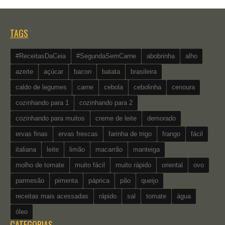
TAGS
#ReceitasDaCeia
#SegundaSemCarne
abobrinha
alho
azeite
açúcar
bacon
batata
brasileira
caldo de legumes
carne
cebola
cebolinha
cenoura
cozinhando para 1
cozinhando para 2
cozinhando para muitos
creme de leite
demorado
ervas finas
ervas frescas
farinha de trigo
frango
fácil
italiana
leite
limão
macarrão
manteiga
molho de tomate
muito fácil
muito rápido
oriental
ovo
parmesão
pimenta
páprica
pão
queijo
receitas mais acessadas
rápido
sal
tomate
água
óleo
CATEGORIAS