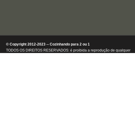
© Copyright 2012-2023 -- Cozinhando para 2 ou 1
TODOS OS DIREITOS RESERVADOS: é proibida a reprodução de qualquer
conteúdo ou de imagens, mesmo que parcialmente, sem autorização por
escrito da detentora dos direitos autorais.
.