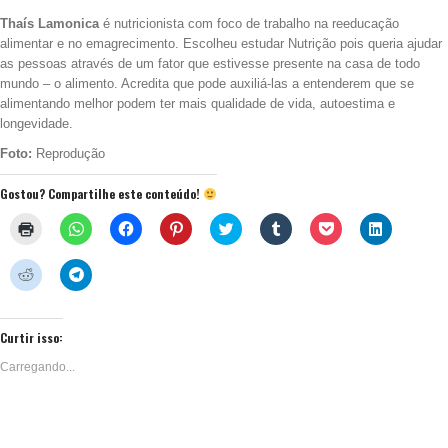
Thaís Lamonica
é nutricionista com foco de trabalho na reeducação
alimentar e
no emagrecimento
. Escolheu estudar Nutrição pois queria ajudar
as pessoas através de um fator que estivesse presente na casa de todo
mundo – o alimento. Acredita que pode auxiliá-las a entenderem que se
alimentando melhor podem ter mais qualidade de vida, autoestima e
longevidade.
Foto:
Reprodução
Gostou? Compartilhe este conteúdo!
Clique
Clique
Clique
Clique
Clique
Clique
Clique
Clique
para
para
para
para
para
para
para
para
imprimir(abre
compartilhar
compartilhar
compartilhar
compartilhar
compartilhar
compartilhar
compartil
em
no
no
no
no
no
no
no
Clique
Clique
nova
WhatsApp(abre
Facebook(abre
Pinterest(abre
Twitter(abre
Tumblr(abre
Pocket(abre
LinkedIn(
para
para
janela)
em
em
em
em
em
em
em
compartilhar
compartilhar
nova
nova
nova
nova
nova
nova
nova
no
no
janela)
janela)
janela)
janela)
janela)
janela)
janela)
Reddit(abre
Telegram(abre
em
em
Curtir isso:
nova
nova
janela)
janela)
Carregando...