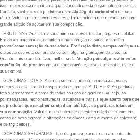
isso, é preciso consumir uma quantidade adequada desse nutriente por dia.
Por isso, verifique se o produto contém
até 20g. de carboidrato
em seu
rótulo. Valores muito superiores a este limite indicam que o produto contém
grande adição de açúcar em sua composição.
– PROTEÍNAS: Auxiliam a construir e conservar tecidos, órgãos e células.
Em doses apropriadas, garantem a manutenção da saúde e também
proporcionam sensação de saciedade. Em função disto, sempre verifique se
o produto que está comprando contém alguma gramagem de proteína.
Quanto mais o produto tiver, melhor será.
Atenção pois alguns alimentos
contém 0g. de proteína
em sua composição e, caso os encontre, evite a
sua compra!
– GORDURAS TOTAIS: Além de serem altamente energéticos, esses
compostos auxiliam no transporte das vitaminas A, D, E e K. As gorduras
totais representam a soma de todos os tipos de gorduras, ou seja, as
poliinsaturadas, monoinsaturadas, saturadas e trans.
Fique atento para que
os produtos que escolher contenham até 6,0g. de gorduras totais em
sua composição.
Valores muito superiores a esta condição implicam em
ganho de peso corporal e alterações cardíacas como aumento de colesterol
e de triglicérides.
– GORDURAS SATURADAS: Tipo de gordura presente em alimentos de
origem animal. O seu consumo deve ser moderado, pois em grandes