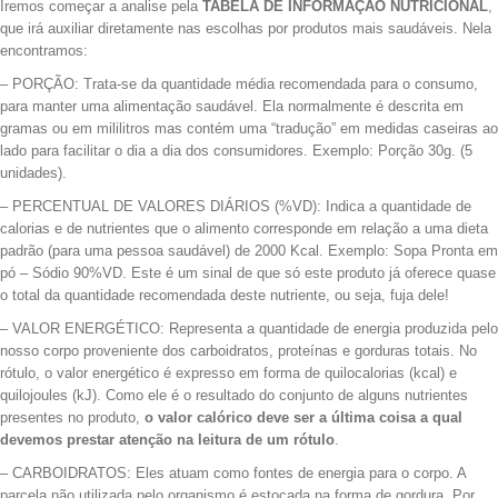
Iremos começar a analise pela
TABELA DE INFORMAÇÃO NUTRICIONAL
,
que irá auxiliar diretamente nas escolhas por produtos mais saudáveis. Nela
encontramos:
– PORÇÃO: Trata-se da quantidade média recomendada para o consumo,
para manter uma alimentação saudável. Ela normalmente é descrita em
gramas ou em mililitros mas contém uma “tradução” em medidas caseiras ao
lado para facilitar o dia a dia dos consumidores. Exemplo: Porção 30g. (5
unidades).
– PERCENTUAL DE VALORES DIÁRIOS (%VD): Indica a quantidade de
calorias e de nutrientes que o alimento corresponde em relação a uma dieta
padrão (para uma pessoa saudável) de 2000 Kcal. Exemplo: Sopa Pronta em
pó – Sódio 90%VD. Este é um sinal de que só este produto já oferece quase
o total da quantidade recomendada deste nutriente, ou seja, fuja dele!
– VALOR ENERGÉTICO: Representa a quantidade de energia produzida pelo
nosso corpo proveniente dos carboidratos, proteínas e gorduras totais. No
rótulo, o valor energético é expresso em forma de quilocalorias (kcal) e
quilojoules (kJ). Como ele é o resultado do conjunto de alguns nutrientes
presentes no produto,
o valor calórico deve ser a última coisa a qual
devemos prestar atenção na leitura de um rótulo
.
– CARBOIDRATOS: Eles atuam como fontes de energia para o corpo. A
parcela não utilizada pelo organismo é estocada na forma de gordura. Por