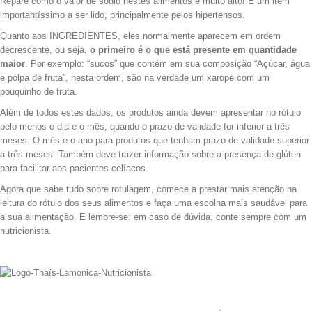
Repare como o valor de sódio nestes alimentos é muito alto! É um item
importantíssimo a ser lido, principalmente pelos hipertensos.
Quanto aos INGREDIENTES, eles normalmente aparecem em ordem
decrescente, ou seja,
o primeiro é o que está presente em quantidade
maior
. Por exemplo: “sucos” que contém em sua composição “Açúcar, água
e polpa de fruta”, nesta ordem, são na verdade um xarope com um
pouquinho de fruta.
Além de todos estes dados, os produtos ainda devem apresentar no rótulo
pelo menos o dia e o mês, quando o prazo de validade for inferior a três
meses. O mês e o ano para produtos que tenham prazo de validade superior
a três meses. Também deve trazer informação sobre a presença de glúten
para facilitar aos pacientes celíacos.
Agora que sabe tudo sobre rotulagem, comece a prestar mais atenção na
leitura do rótulo dos seus alimentos e faça uma escolha mais saudável para
a sua alimentação. E lembre-se: em caso de dúvida, conte sempre com um
nutricionista.
.
.
.
.