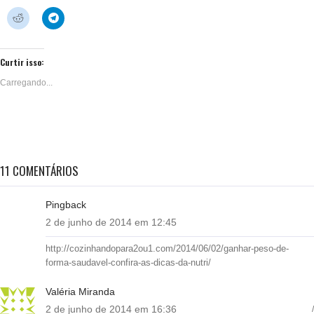
imprimir(abre
compartilhar
compartilhar
compartilhar
compartilhar
compartilhar
compartilhar
compartil
em
no
no
no
no
no
no
no
Clique
Clique
nova
WhatsApp(abre
Facebook(abre
Pinterest(abre
Twitter(abre
Tumblr(abre
Pocket(abre
LinkedIn(
para
para
janela)
em
em
em
em
em
em
em
compartilhar
compartilhar
nova
nova
nova
nova
nova
nova
nova
no
no
janela)
janela)
janela)
janela)
janela)
janela)
janela)
Reddit(abre
Telegram(abre
em
em
Curtir isso:
nova
nova
janela)
janela)
Carregando...
11 COMENTÁRIOS
Pingback
2 de junho de 2014 em 12:45
http://cozinhandopara2ou1.com/2014/06/02/ganhar-peso-de-
forma-saudavel-confira-as-dicas-da-nutri/
Valéria Miranda
2 de junho de 2014 em 16:36
/