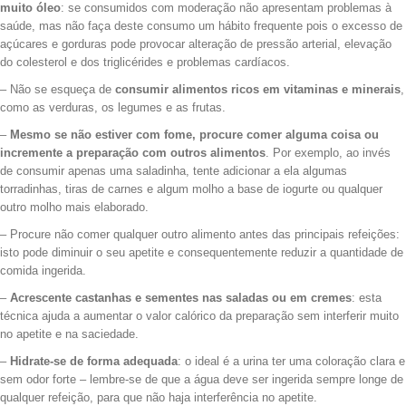
muito óleo
: se consumidos com moderação não apresentam problemas à
saúde, mas não faça deste consumo um hábito frequente pois o excesso de
açúcares e gorduras pode provocar alteração de pressão arterial, elevação
do colesterol e dos triglicérides e problemas cardíacos.
– Não se esqueça de
consumir alimentos ricos em vitaminas e minerais
,
como as verduras, os legumes e as frutas.
–
Mesmo se não estiver com fome, procure comer alguma coisa ou
incremente a preparação com outros alimentos
. Por exemplo, ao invés
de consumir apenas uma saladinha, tente adicionar a ela algumas
torradinhas, tiras de carnes e algum molho a base de iogurte ou qualquer
outro molho mais elaborado.
– Procure não comer qualquer outro alimento antes das principais refeições:
isto pode diminuir o seu apetite e consequentemente reduzir a quantidade de
comida ingerida.
–
Acrescente castanhas e sementes nas saladas ou em cremes
: esta
técnica ajuda a aumentar o valor calórico da preparação sem interferir muito
no apetite e na saciedade.
–
Hidrate-se de forma adequada
: o ideal é a urina ter uma coloração clara e
sem odor forte – lembre-se de que a água deve ser ingerida sempre longe de
qualquer refeição, para que não haja interferência no apetite.