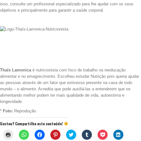
isso, consulte um profissional especializado para lhe ajudar com os seus
objetivos e principalmente para garantir a saúde corporal.
.
.
.
.
.
Thaís Lamonica
é nutricionista com foco de trabalho na reeducação
alimentar e
no emagrecimento
. Escolheu estudar Nutrição pois queria ajudar
as pessoas através de um fator que estivesse presente na casa de todo
mundo – o alimento. Acredita que pode auxiliá-las a entenderem que se
alimentando melhor podem ter mais qualidade de vida, autoestima e
longevidade.
*
Foto:
Reprodução
Gostou? Compartilhe este conteúdo!
Clique
Clique
Clique
Clique
Clique
Clique
Clique
Clique
para
para
para
para
para
para
para
para