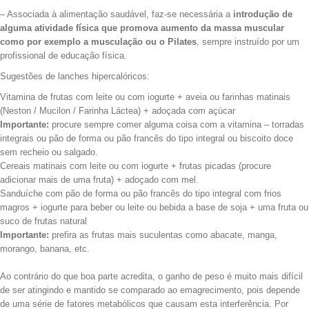
– Associada à alimentação saudável, faz-se necessária a
introdução de
alguma atividade física que promova aumento da massa muscular
como por exemplo a musculação ou o Pilates
, sempre instruído por um
profissional de educação física.
Sugestões de lanches hipercalóricos:
Vitamina de frutas com leite ou com iogurte + aveia ou farinhas matinais
(Neston / Mucilon / Farinha Láctea) + adoçada com açúcar
Importante:
procure sempre comer alguma coisa com a vitamina – torradas
integrais ou pão de forma ou pão francês do tipo integral ou biscoito doce
sem recheio ou salgado.
Cereais matinais com leite ou com iogurte + frutas picadas (procure
adicionar mais de uma fruta) + adoçado com mel.
Sanduíche com pão de forma ou pão francês do tipo integral com frios
magros + iogurte para beber ou leite ou bebida a base de soja + uma fruta ou
suco de frutas natural
Importante:
prefira as frutas mais suculentas como abacate, manga,
morango, banana, etc.
Ao contrário do que boa parte acredita, o ganho de peso é muito mais difícil
de ser atingindo e mantido se comparado ao emagrecimento, pois depende
de uma série de fatores metabólicos que causam esta interferência. Por