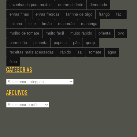
cozinhando para muitos
creme de leite
demorado
ervas finas
ervas frescas
farinha de trigo
frango
fácil
italiana
leite
limão
macarrão
manteiga
molho de tomate
muito fácil
muito rápido
oriental
ovo
parmesão
pimenta
páprica
pão
queijo
receitas mais acessadas
rápido
sal
tomate
água
óleo
CATEGORIAS
Categorias
ARQUIVOS
Arquivos