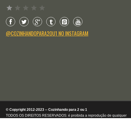
Avaliação: 1 de 5.
@COZINHANDOPARA2OU1 NO INSTAGRAM
© Copyright 2012-2023 -- Cozinhando para 2 ou 1
TODOS OS DIREITOS RESERVADOS: é proibida a reprodução de qualquer
conteúdo ou de imagens, mesmo que parcialmente, sem autorização por
escrito da detentora dos direitos autorais.