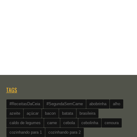
TAGS
#ReceitasDaCeia
#SegundaSemCarne
abobrinha
alho
azeite
açúcar
bacon
batata
brasileira
caldo de legumes
carne
cebola
cebolinha
cenoura
cozinhando para 1
cozinhando para 2