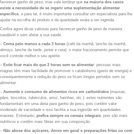
favorecer ganho de peso, mas vale lembrar que
na maioria dos casos
existe a necessidade de se ingerir uma suplementação alimentar
específica
, e para tal, é muito importante consultar um especialista para lhe
ajudar na escolha do produto e da quantidade exata a ser ingerida.
Confira agora dicas valiosas para favorecer ganho de peso de maneira
saudável e sem afetar a sua saúde.
–
Coma pelo menos a cada 3 horas
(café da manhã, lanche da manhã,
almoço, lanche da tarde, jantar e ceia): o maior fracionamento permite que
você controle melhor o seu apetite.
–
Evite ficar mais do que 2 horas sem se alimentar
: pessoas mais
magras têm mais facilidade de promover o catabolismo (gasto de energia) e
consequentemente a redução do peso se ficam longos períodos sem se
alimentar.
–
Aumente o consumo de alimentos ricos em carboidratos
(massas,
pães, biscoitos, tubérculos, arroz, farinhas, etc.): estes nutrientes são
fundamentais em uma dieta para ganho de peso, pois contêm valor
moderado de saciedade e isso facilita a sua ingestão em quantidades
maiores. Entretanto,
prefira sempre os cereais integrais
, pois são mais
nutritivos e contêm mais fibras em sua composição.
–
Não abuse dos açúcares, doces em geral e preparações fritas ou com