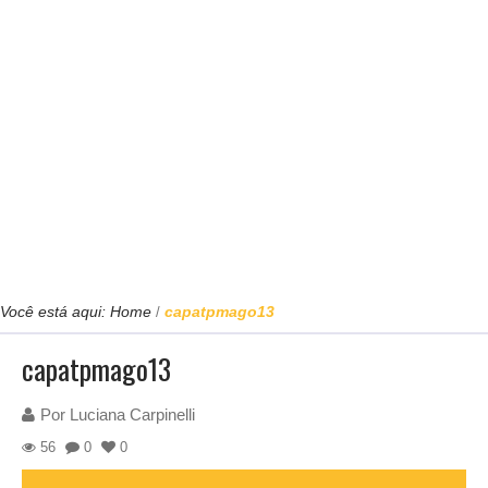
Você está aqui:
Home
capatpmago13
/
capatpmago13
Por
Luciana Carpinelli
56
0
0