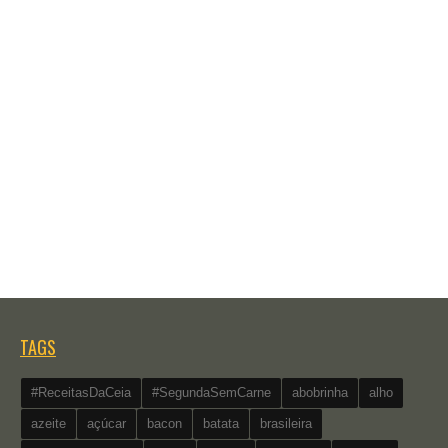
TAGS
#ReceitasDaCeia
#SegundaSemCarne
abobrinha
alho
azeite
açúcar
bacon
batata
brasileira