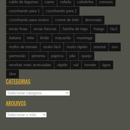
caldo de legumes
carne
cebola
cebolinha
cenoura
cozinhando para 1
cozinhando para 2
cozinhando para muitos
creme de leite
demorado
ervas finas
ervas frescas
farinha de trigo
frango
fácil
italiana
leite
limão
macarrão
manteiga
molho de tomate
muito fácil
muito rápido
oriental
ovo
parmesão
pimenta
páprica
pão
queijo
receitas mais acessadas
rápido
sal
tomate
água
óleo
CATEGORIAS
Categorias
ARQUIVOS
Arquivos