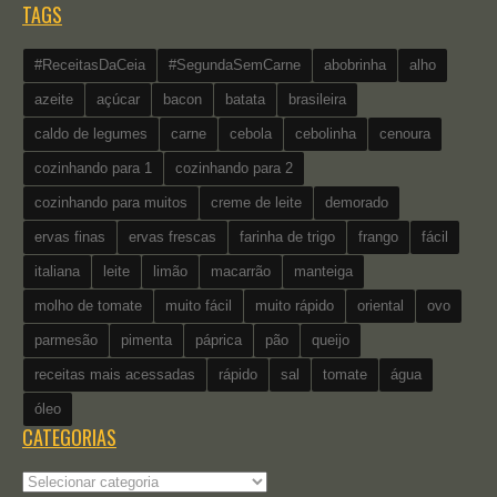
TAGS
#ReceitasDaCeia
#SegundaSemCarne
abobrinha
alho
azeite
açúcar
bacon
batata
brasileira
caldo de legumes
carne
cebola
cebolinha
cenoura
cozinhando para 1
cozinhando para 2
cozinhando para muitos
creme de leite
demorado
ervas finas
ervas frescas
farinha de trigo
frango
fácil
italiana
leite
limão
macarrão
manteiga
molho de tomate
muito fácil
muito rápido
oriental
ovo
parmesão
pimenta
páprica
pão
queijo
receitas mais acessadas
rápido
sal
tomate
água
óleo
CATEGORIAS
Categorias