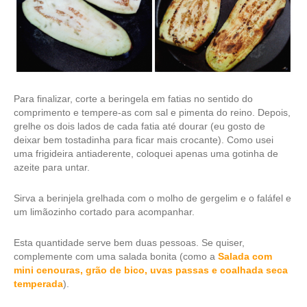
Para finalizar, corte a beringela em fatias no sentido do
comprimento e tempere-as com sal e pimenta do reino. Depois,
grelhe os dois lados de cada fatia até dourar (eu gosto de
deixar bem tostadinha para ficar mais crocante). Como usei
uma frigideira antiaderente, coloquei apenas uma gotinha de
azeite para untar.
Sirva a berinjela grelhada com o molho de gergelim e o faláfel e
um limãozinho cortado para acompanhar.
Esta quantidade serve bem duas pessoas. Se quiser,
complemente com uma salada bonita (como a
Salada com
mini cenouras, grão de bico, uvas passas e coalhada seca
temperada
).