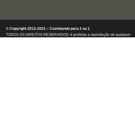
© Copyright 2012-2023 -- Cozinhando para 2 ou 1
TODOS OS DIREITOS RESERVADOS: é proibida a reprodução de qualquer
conteúdo ou de imagens, mesmo que parcialmente, sem autorização por
escrito da detentora dos direitos autorais.
.