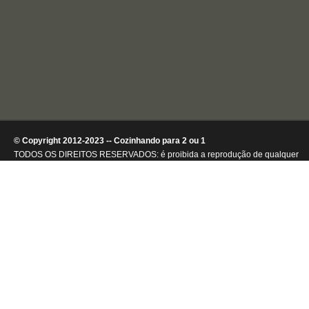
© Copyright 2012-2023 -- Cozinhando para 2 ou 1
TODOS OS DIREITOS RESERVADOS: é proibida a reprodução de qualquer
conteúdo ou de imagens, mesmo que parcialmente, sem autorização por
escrito da detentora dos direitos autorais.
.