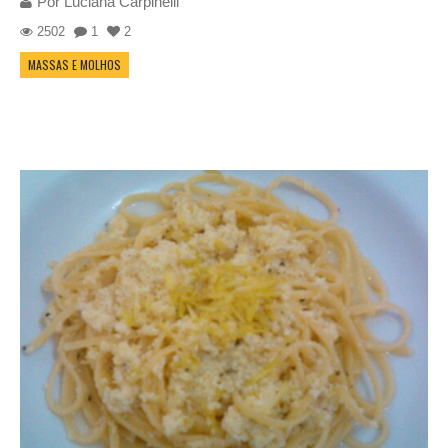
Por
Luciana Carpinelli
2502
1
2
MASSAS E MOLHOS