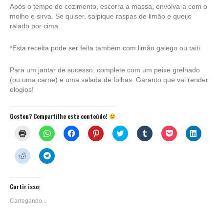
Após o tempo de cozimento, escorra a massa, envolva-a com o
molho e sirva. Se quiser, salpique raspas de limão e queijo
ralado por cima.
*Esta receita pode ser feita também com limão galego ou taiti.
Para um jantar de sucesso, complete com um peixe grelhado
(ou uma carne) e uma salada de folhas. Garanto que vai render
elogios!
Gostou? Compartilhe este conteúdo!
Clique
Clique
Clique
Clique
Clique
Clique
Clique
Clique
para
para
para
para
para
para
para
para
imprimir(abre
compartilhar
compartilhar
compartilhar
compartilhar
compartilhar
compartilhar
compar
em
no
no
no
no
no
no
no
Clique
Clique
nova
WhatsApp(abre
Facebook(abre
Pinterest(abre
Twitter(abre
Tumblr(abre
Pocket(abre
Linked
para
para
janela)
em
em
em
em
em
em
em
compartilhar
compartilhar
nova
nova
nova
nova
nova
nova
nova
no
no
janela)
janela)
janela)
janela)
janela)
janela)
janela)
Reddit(abre
Telegram(abre
em
em
Curtir isso:
nova
nova
janela)
janela)
Carregando...