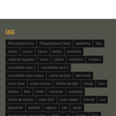
TAGS
#ReceitasDaCeia
#SegundaSemCarne
abobrinha
alho
azeite
açúcar
bacon
batata
brasileira
caldo de legumes
carne
cebola
cebolinha
cenoura
cozinhando para 1
cozinhando para 2
cozinhando para muitos
creme de leite
demorado
ervas finas
ervas frescas
farinha de trigo
frango
fácil
italiana
leite
limão
macarrão
manteiga
molho de tomate
muito fácil
muito rápido
oriental
ovo
parmesão
pimenta
páprica
pão
queijo
receitas mais acessadas
rápido
sal
tomate
água