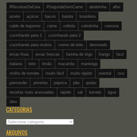
#ReceitasDaCeia
#SegundaSemCarne
abobrinha
alho
azeite
açúcar
bacon
batata
brasileira
caldo de legumes
carne
cebola
cebolinha
cenoura
cozinhando para 1
cozinhando para 2
cozinhando para muitos
creme de leite
demorado
ervas finas
ervas frescas
farinha de trigo
frango
fácil
italiana
leite
limão
macarrão
manteiga
molho de tomate
muito fácil
muito rápido
oriental
ovo
parmesão
pimenta
páprica
pão
queijo
receitas mais acessadas
rápido
sal
tomate
água
óleo
CATEGORIAS
Categorias
ARQUIVOS