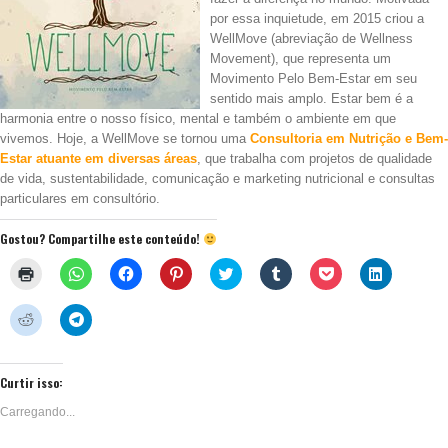
por essa inquietude, em 2015 criou a
WellMove (abreviação de Wellness
Movement), que representa um
Movimento Pelo Bem-Estar em seu
sentido mais amplo. Estar bem é a
harmonia entre o nosso físico, mental e também o ambiente em que
vivemos. Hoje, a WellMove se tornou uma
Consultoria em Nutrição e Bem-
Estar atuante em diversas áreas
, que trabalha com projetos de qualidade
de vida, sustentabilidade, comunicação e marketing nutricional e consultas
particulares em consultório.
Gostou? Compartilhe este conteúdo!
Clique
Clique
Clique
Clique
Clique
Clique
Clique
Clique
para
para
para
para
para
para
para
para
imprimir(abre
compartilhar
compartilhar
compartilhar
compartilhar
compartilhar
compartilhar
compartil
em
no
no
no
no
no
no
no
Clique
Clique
nova
WhatsApp(abre
Facebook(abre
Pinterest(abre
Twitter(abre
Tumblr(abre
Pocket(abre
LinkedIn(
para
para
janela)
em
em
em
em
em
em
em
compartilhar
compartilhar
nova
nova
nova
nova
nova
nova
nova
no
no
janela)
janela)
janela)
janela)
janela)
janela)
janela)
Reddit(abre
Telegram(abre
em
em
Curtir isso:
nova
nova
janela)
janela)
Carregando...