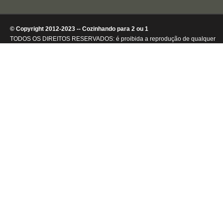
© Copyright 2012-2023 -- Cozinhando para 2 ou 1
TODOS OS DIREITOS RESERVADOS: é proibida a reprodução de qualquer
conteúdo ou de imagens, mesmo que parcialmente, sem autorização por
escrito da detentora dos direitos autorais.
.