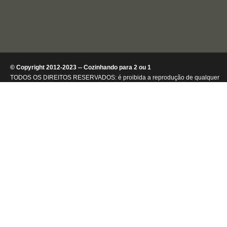
© Copyright 2012-2023 -- Cozinhando para 2 ou 1
TODOS OS DIREITOS RESERVADOS: é proibida a reprodução de qualquer
conteúdo ou de imagens, mesmo que parcialmente, sem autorização por
escrito da detentora dos direitos autorais.
.