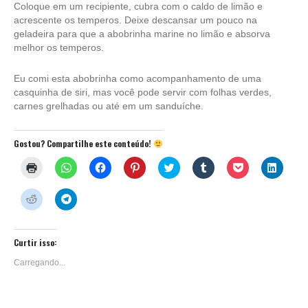
Coloque em um recipiente, cubra com o caldo de limão e
acrescente os temperos. Deixe descansar um pouco na
geladeira para que a abobrinha marine no limão e absorva
melhor os temperos.
Eu comi esta abobrinha como acompanhamento de uma
casquinha de siri, mas você pode servir com folhas verdes,
carnes grelhadas ou até em um sanduíche.
Gostou? Compartilhe este conteúdo!
Clique
Clique
Clique
Clique
Clique
Clique
Clique
Clique
para
para
para
para
para
para
para
para
imprimir(abre
compartilhar
compartilhar
compartilhar
compartilhar
compartilhar
compartilhar
compar
em
no
no
no
no
no
no
no
Clique
Clique
nova
WhatsApp(abre
Facebook(abre
Pinterest(abre
Twitter(abre
Tumblr(abre
Pocket(abre
Linked
para
para
janela)
em
em
em
em
em
em
em
compartilhar
compartilhar
nova
nova
nova
nova
nova
nova
nova
no
no
janela)
janela)
janela)
janela)
janela)
janela)
janela)
Reddit(abre
Telegram(abre
em
em
Curtir isso:
nova
nova
janela)
janela)
Carregando...