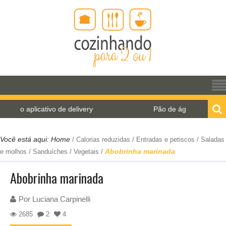
plicativo de delivery
Pão de água para o World Bre
Você está aqui:
Home
/
Calorias reduzidas
/
Entradas e petiscos
/
Saladas
Abobrinha marinada
e molhos
/
Sanduíches
/
Vegetais
/
Abobrinha marinada
Por
Luciana Carpinelli
2685
2
4