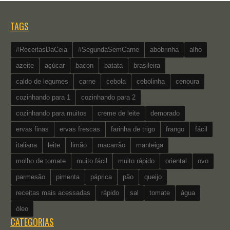
TAGS
#ReceitasDaCeia
#SegundaSemCarne
abobrinha
alho
azeite
açúcar
bacon
batata
brasileira
caldo de legumes
carne
cebola
cebolinha
cenoura
cozinhando para 1
cozinhando para 2
cozinhando para muitos
creme de leite
demorado
ervas finas
ervas frescas
farinha de trigo
frango
fácil
italiana
leite
limão
macarrão
manteiga
molho de tomate
muito fácil
muito rápido
oriental
ovo
parmesão
pimenta
páprica
pão
queijo
receitas mais acessadas
rápido
sal
tomate
água
óleo
CATEGORIAS