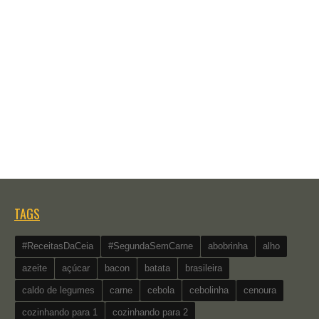
TAGS
#ReceitasDaCeia
#SegundaSemCarne
abobrinha
alho
azeite
açúcar
bacon
batata
brasileira
caldo de legumes
carne
cebola
cebolinha
cenoura
cozinhando para 1
cozinhando para 2