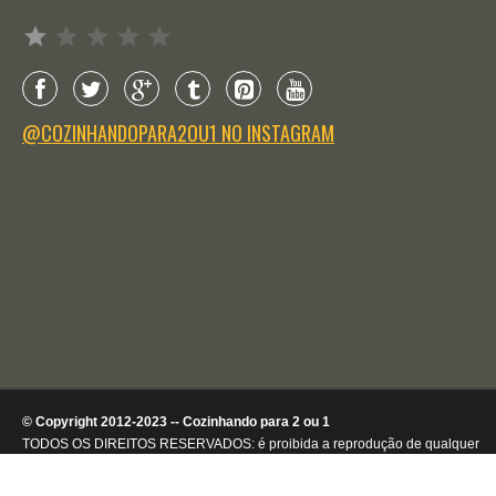
Avaliação: 1 de 5.
@COZINHANDOPARA2OU1 NO INSTAGRAM
© Copyright 2012-2023 -- Cozinhando para 2 ou 1
TODOS OS DIREITOS RESERVADOS: é proibida a reprodução de qualquer
conteúdo ou de imagens, mesmo que parcialmente, sem autorização por
escrito da detentora dos direitos autorais.