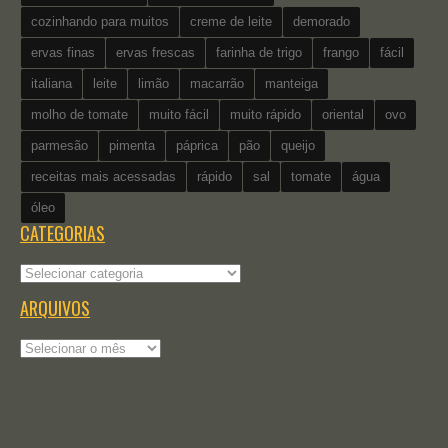
cozinhando para muitos
creme de leite
demorado
ervas finas
ervas frescas
farinha de trigo
frango
fácil
italiana
leite
limão
macarrão
manteiga
molho de tomate
muito fácil
muito rápido
oriental
ovo
parmesão
pimenta
páprica
pão
queijo
receitas mais acessadas
rápido
sal
tomate
água
óleo
CATEGORIAS
Categorias
ARQUIVOS
Arquivos