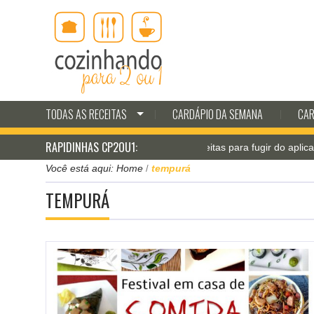
TODAS AS RECEITAS
CARDÁPIO DA SEMANA
CAR
RAPIDINHAS CP2OU1:
Jantar pá-pum: receitas para fugir do aplicativo d
Você está aqui:
Home
tempurá
/
TEMPURÁ