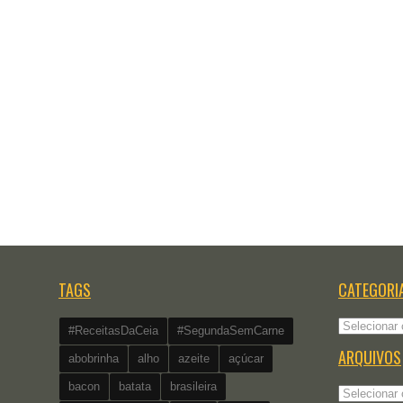
TAGS
CATEGORI
Categorias
#ReceitasDaCeia
#SegundaSemCarne
ARQUIVOS
abobrinha
alho
azeite
açúcar
bacon
batata
brasileira
Arquivos