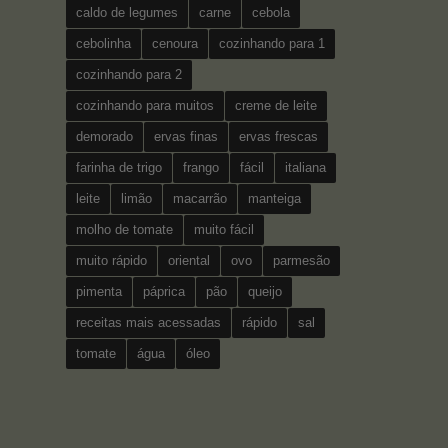
caldo de legumes
carne
cebola
cebolinha
cenoura
cozinhando para 1
cozinhando para 2
cozinhando para muitos
creme de leite
demorado
ervas finas
ervas frescas
farinha de trigo
frango
fácil
italiana
leite
limão
macarrão
manteiga
molho de tomate
muito fácil
muito rápido
oriental
ovo
parmesão
pimenta
páprica
pão
queijo
receitas mais acessadas
rápido
sal
tomate
água
óleo