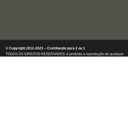
© Copyright 2012-2023 -- Cozinhando para 2 ou 1
TODOS OS DIREITOS RESERVADOS: é proibida a reprodução de qualquer
conteúdo ou de imagens, mesmo que parcialmente, sem autorização por
escrito da detentora dos direitos autorais.
.