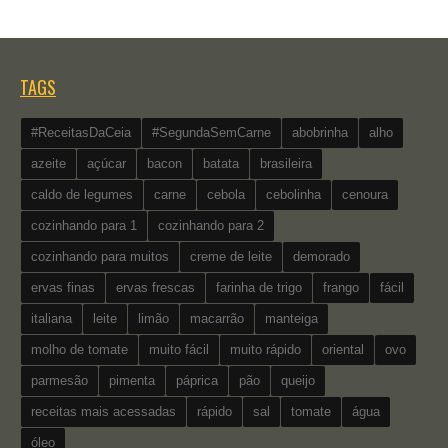
TAGS
#ReceitasDaCeia
#SegundaSemCarne
abobrinha
alho
azeite
açúcar
bacon
batata
brasileira
caldo de legumes
carne
cebola
cebolinha
cenoura
cozinhando para 1
cozinhando para 2
cozinhando para muitos
creme de leite
demorado
ervas finas
ervas frescas
farinha de trigo
frango
fácil
italiana
leite
limão
macarrão
manteiga
molho de tomate
muito fácil
muito rápido
oriental
ovo
parmesão
pimenta
páprica
pão
queijo
receitas mais acessadas
rápido
sal
tomate
água
óleo