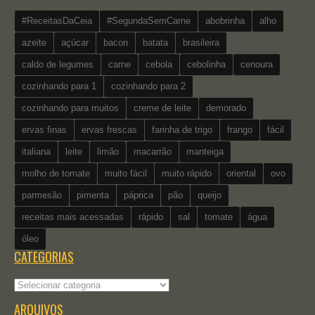
#ReceitasDaCeia
#SegundaSemCarne
abobrinha
alho
azeite
açúcar
bacon
batata
brasileira
caldo de legumes
carne
cebola
cebolinha
cenoura
cozinhando para 1
cozinhando para 2
cozinhando para muitos
creme de leite
demorado
ervas finas
ervas frescas
farinha de trigo
frango
fácil
italiana
leite
limão
macarrão
manteiga
molho de tomate
muito fácil
muito rápido
oriental
ovo
parmesão
pimenta
páprica
pão
queijo
receitas mais acessadas
rápido
sal
tomate
água
óleo
CATEGORIAS
Categorias
ARQUIVOS