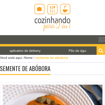
plicativo de delivery
Pão de água para o World Bre
Você está aqui:
Home
semente de abóbora
/
SEMENTE DE ABÓBORA